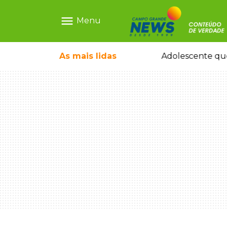
menu
Menu
pode ganhar dia oficial em MS
As mais
lidas
Adolescente que