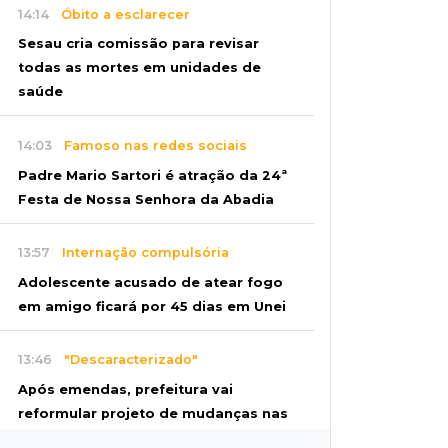
14:14
Óbito a esclarecer
Sesau cria comissão para revisar
todas as mortes em unidades de
saúde
14:03
Famoso nas redes sociais
Padre Mario Sartori é atração da 24ª
Festa de Nossa Senhora da Abadia
13:57
Internação compulsória
Adolescente acusado de atear fogo
em amigo ficará por 45 dias em Unei
13:46
"Descaracterizado"
Após emendas, prefeitura vai
reformular projeto de mudanças nas
leis tributárias