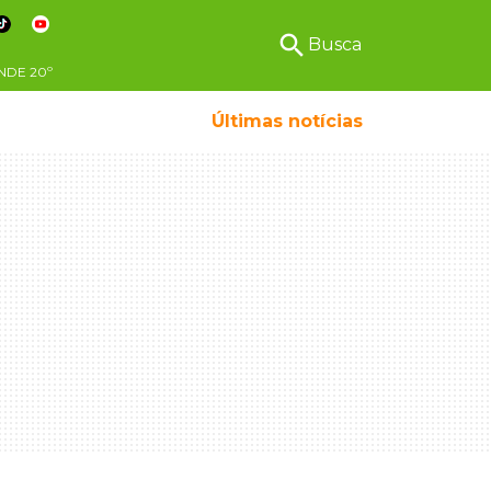
search
Busca
NDE
20º
Últimas notícias