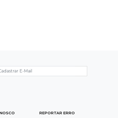
recordam criatividade sem limites
12:03
"Os 100 do PCC"
Trajetória de membros do PCC
revela presença em metade dos
presídios de MS
11:54
Trânsito
Motorista bêbado e sem CNH é preso
por homicídio
11:41
Finanças
Presença feminina em títulos
financeiros eleva a R$ 3,29 bi
aplicações de MS
ONOSCO
REPORTAR ERRO
11:34
Disputa acirrada