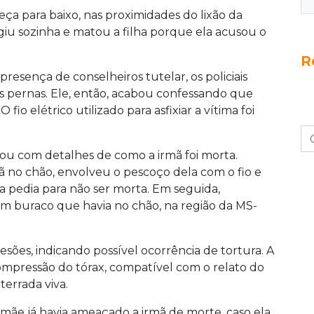
ça para baixo, nas proximidades do lixão da
iu sozinha e matou a filha porque ela acusou o
R
esença de conselheiros tutelar, os policiais
s pernas. Ele, então, acabou confessando que
fio elétrico utilizado para asfixiar a vítima foi
tou com detalhes de como a irmã foi morta.
 no chão, envolveu o pescoço dela com o fio e
 pedia para não ser morta. Em seguida,
um buraco que havia no chão, na região da MS-
lesões, indicando possível ocorrência de tortura. A
compressão do tórax, compatível com o relato do
terrada viva.
 mãe já havia ameaçado a irmã de morte, caso ela