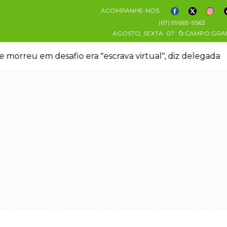
ACOMPANHE-NOS
(67) 99669-9563
AGOSTO, SEXTA
07
CAMPO GRA
 morreu em desafio era "escrava virtual", diz delegada