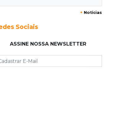
+
Notícias
13:40
Indústria
Mineração ganha força, gera mais
edes Sociais
empregos e impulsiona exportações
de MS
ASSINE NOSSA NEWSLETTER
13:34
Rio Verde do MT
Um dia após matar companheira,
homem se entrega e acaba preso por
feminicídio
13:25
Nova Ala
Hospital de Câncer inaugura 20 leitos
de UTI e amplia capacidade para
pacientes
13:17
Depoimento contraditório