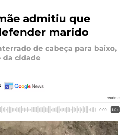
 mãe admitiu que
 defender marido
nterrado de cabeça para baixo,
o da cidade
o
readme
1.0x
0:00