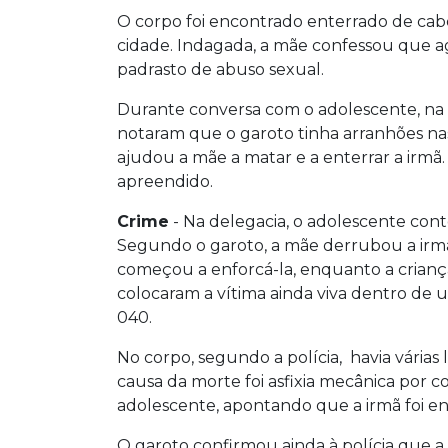
O corpo foi encontrado enterrado de cabe
cidade. Indagada, a mãe confessou que ag
padrasto de abuso sexual.
Durante conversa com o adolescente, na pr
notaram que o garoto tinha arranhões na
ajudou a mãe a matar e a enterrar a irmã. O 
apreendido.
Crime
- Na delegacia, o adolescente con
Segundo o garoto, a mãe derrubou a irmã
começou a enforcá-la, enquanto a criança
colocaram a vítima ainda viva dentro de 
040.
No corpo, segundo a polícia, havia várias 
causa da morte foi asfixia mecânica por 
adolescente, apontando que a irmã foi en
O garoto confirmou ainda à polícia que a