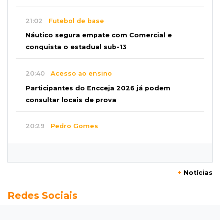
21:02
Futebol de base
Náutico segura empate com Comercial e
conquista o estadual sub-13
20:40
Acesso ao ensino
Participantes do Encceja 2026 já podem
consultar locais de prova
20:29
Pedro Gomes
Jovem morre baleado e suspeita envolve
disputa entre facções rivais
+
Notícias
20:01
Futebol feminino
Redes Sociais
Pantanal treina em Goiânia antes de jogo que
vale acesso inédito à Série A2