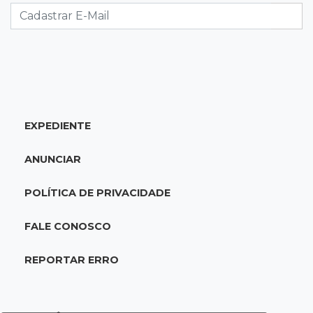
acidente com F-1000 na Av. Heráclito
18:46
Futsal de base
Rodada de estreia da Copa Pelezinho soma 35
gols em quatro jogos
EXPEDIENTE
18:28
Concurso 3.042
Mega-Sena sorteia neste domingo prêmio
ANUNCIAR
acumulado em R$ 165 milhões
POLÍTICA DE PRIVACIDADE
18:05
Energia renovável
Produção de biodiesel cresce 32% em MS e
FALE CONOSCO
supera 31 milhões de litros
REPORTAR ERRO
17:44
100º caso
Suspeito de roubo morre ao reagir à
abordagem policial no Noroeste