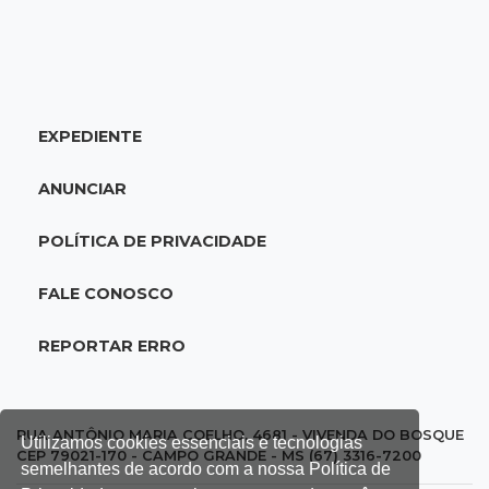
17:02
Cyber Trap
Empresário preso por fraude bancária usava
Discord para vender cartões clonados
EXPEDIENTE
16:54
Eleições 2026
Continuidade ou alternância: a oposição
ANUNCIAR
desafia projeto que Reinaldo põe à prova
POLÍTICA DE PRIVACIDADE
16:52
Eleições 2026
Reinaldo e a engenharia de um projeto para
FALE CONOSCO
permanecer no poder
REPORTAR ERRO
16:50
Asfalto novinho
Com máquinas nas ruas, Vila Nogueira e
Aimoré esperam fim do poeirão e lamaçal
RUA ANTÔNIO MARIA COELHO, 4681 - VIVENDA DO BOSQUE
Utilizamos cookies essenciais e tecnologias
CEP 79021-170 - CAMPO GRANDE - MS (67) 3316-7200
semelhantes de acordo com a nossa Política de
16:43
Alto risco