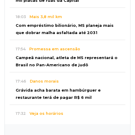
mil placas de ruas da Capital
18:03
Mais 3,8 mil km
Com empréstimo bilionário, MS planeja mais
que dobrar malha asfaltada até 2031
17:54
Promessa em ascensão
Campeã nacional, atleta de MS representará o
Brasil no Pan-Americano de judô
17:46
Danos morais
Grávida acha barata em hambúrguer e
restaurante terá de pagar R$ 6 mil
17:32
Veja os horários
Velório de Luis Pedro Scalise será no Rubens
Gil de Camillo nesta sexta-feira