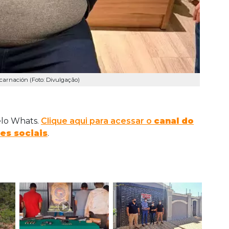
carnación (Foto: Divulgação)
elo Whats.
Clique aqui para acessar o
canal do
es sociais
.