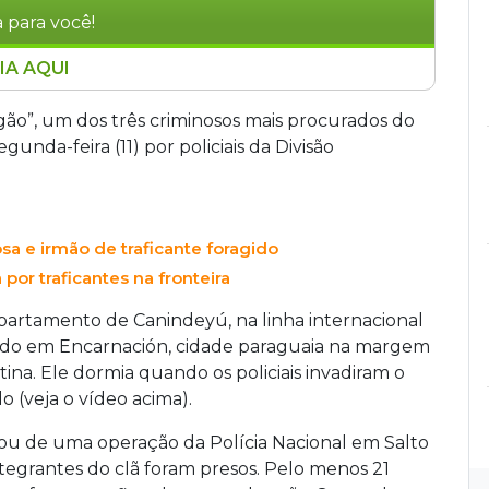
 para você!
IA AQUI
dos três criminosos mais procurados do Paraguai,
eira (11) em Encarnación, cidade na fronteira
ugão”, um dos três criminosos mais procurados do
ráfico no departamento de Canindeyú, na
unda-feira (11) por policiais da Divisão
e também era procurado pela Justiça brasileira.
sificou a prisão como um golpe importante
sa e irmão de traficante foragido
por traficantes na fronteira
partamento de Canindeyú, na linha internacional
izado em Encarnación, cidade paraguaia na margem
tina. Ele dormia quando os policiais invadiram o
(veja o vídeo acima).
ou de uma operação da Polícia Nacional em Salto
integrantes do clã foram presos. Pelo menos 21