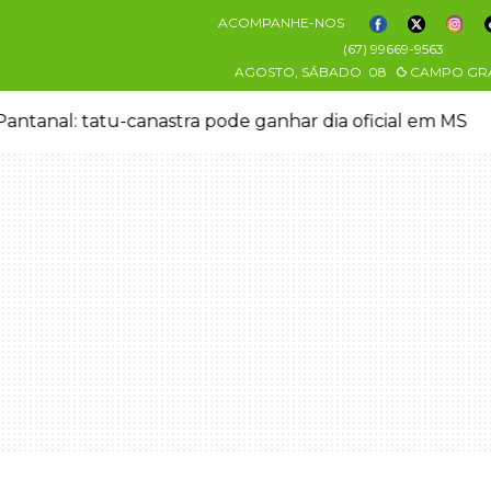
ACOMPANHE-NOS
(67) 99669-9563
AGOSTO, SÁBADO
08
CAMPO GR
antanal: tatu-canastra pode ganhar dia oficial em MS