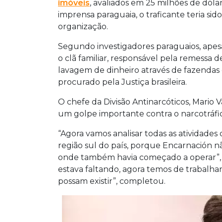
imóveis
, avaliados em 25 milhões de dól
imprensa paraguaia, o traficante teria sid
organização.
Segundo investigadores paraguaios, apesa
o clã familiar, responsável pela remessa 
lavagem de dinheiro através de fazendas
procurado pela Justiça brasileira.
O chefe da Divisão Antinarcóticos, Mario Va
um golpe importante contra o narcotráfi
“Agora vamos analisar todas as atividade
região sul do país, porque Encarnación n
onde também havia começado a operar”, a
estava faltando, agora temos de trabalha
possam existir”, completou.