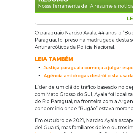
Nossa ferramenta de IA resume a notícia
LE
Narciso Ayala, o "Bugão", 44 anos, um 
foi preso na madrugada desta segunda-f
O paraguaio Narciso Ayala, 44 anos, o “B
com a Argentina. Líder de um clã do t
Paraguai, foi preso na madrugada desta seg
fronteira com o Mato Grosso do Sul, el
Antinarcóticos da Polícia Nacional.
O chefe da Divisão Antinarcóticos clas
LEIA TAMBÉM
contra o narcotráfico.
Justiça paraguaia começa a julgar espo
Agência antidrogas destrói pista usada 
Líder de um clã do tráfico baseado no de
com Mato Grosso do Sul, Ayala foi local
do Rio Paraguai, na fronteira com a Argen
condomínio onde “Bugão” estava morando 
Em outubro de 2021, Narciso Ayala escap
del Guairá, mas familiares dele e outros 