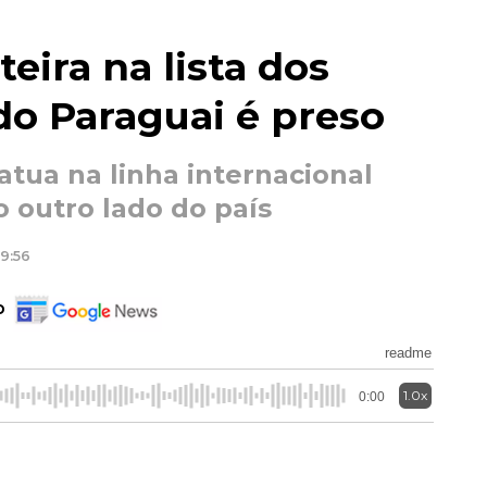
teira na lista dos
do Paraguai é preso
atua na linha internacional
o outro lado do país
09:56
o
readme
1.0x
0:00