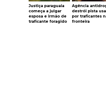
Justiça paraguaia
Agência antidro
começa a julgar
destrói pista us
esposa e irmão de
por traficantes n
traficante foragido
fronteira