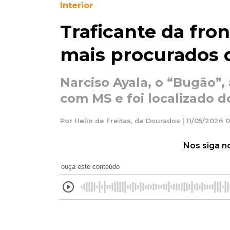
Interior
Traficante da fron
mais procurados 
Narciso Ayala, o “Bugão”, 
com MS e foi localizado d
Por Helio de Freitas, de Dourados | 11/05/2026 
Nos siga n
ouça este conteúdo