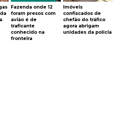
gas
Fazenda onde 12
Imóveis
ada
foram presos com
confiscados de
a
avião é de
chefão do tráfico
traficante
agora abrigam
conhecido na
unidades da polícia
fronteira