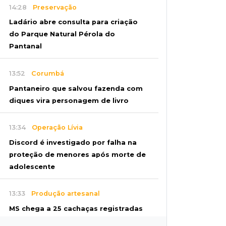
14:28
Preservação
Ladário abre consulta para criação
do Parque Natural Pérola do
Pantanal
13:52
Corumbá
Pantaneiro que salvou fazenda com
diques vira personagem de livro
13:34
Operação Lívia
Discord é investigado por falha na
proteção de menores após morte de
adolescente
13:33
Produção artesanal
MS chega a 25 cachaças registradas
e amplia número de produtores em