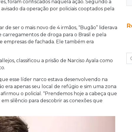
ares, foram confiscados naquela ação. Segundo a
o avisado da operação por policiais cooptados pela
R
r de ser o mais novo de 4 irmãos, “Bugão” liderava
de carregamentos de droga para o Brasil e pela
 e empresas de fachada. Ele também era
llejos, classificou a prisão de Narciso Ayala como
co.
s que esse líder narco estava desenvolvendo na
ão era apenas seu local de refúgio e sim uma zona
firmou o policial. “Prendemos hoje a cabeça que
r em silêncio para descobrir as conexões que