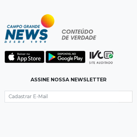
Chapadão do Sul
23:41
15ª Vara Cível
Pet shop vai indenizar tutor em R$ 5 mil por
vender Labrador "fake"
23:33
Juventude
Time de MS vai enfrentar equipe gaúcha por
ida à final da copa de futsal
ASSINE NOSSA NEWSLETTER
23:21
Los Angeles
Denúncia leva ao resgate de irmãos deixados
sozinhos em casa trancada
23:17
Clima
Defesa Civil alerta MS por possível formação
de "ciclone bomba"