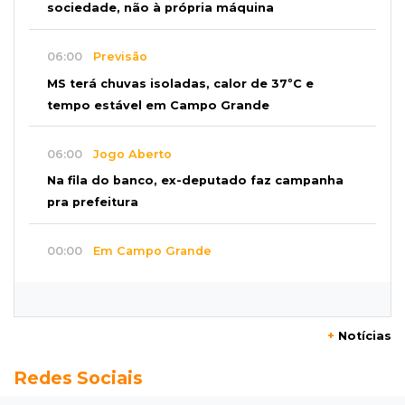
sociedade, não à própria máquina
06:00
Previsão
MS terá chuvas isoladas, calor de 37ºC e
tempo estável em Campo Grande
06:00
Jogo Aberto
Na fila do banco, ex-deputado faz campanha
pra prefeitura
00:00
Em Campo Grande
Técnico de carnes e resgatista são destaques
entre vagas abertas nesta 5ª
+
Notícias
QUARTA, 05 DE AGOSTO
23:55
Vídeo
Redes Sociais
Chamas altas avançam sobre área de mata em