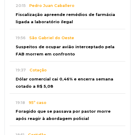
20:15
Pedro Juan Caballero
Fiscalização apreende remédios de farmácia
ligada a laboratório ilegal
19:56
São Gabriel do Oeste
Suspeitos de ocupar avião interceptado pela
FAB morrem em confronto
19:37
Cotação
Dólar comercial cai 0,46% e encerra semana
cotado a R$ 5,08
19:18
95º caso
Foragido que se passava por pastor morre
após reagir à abordagem policial
18:51
Certidão