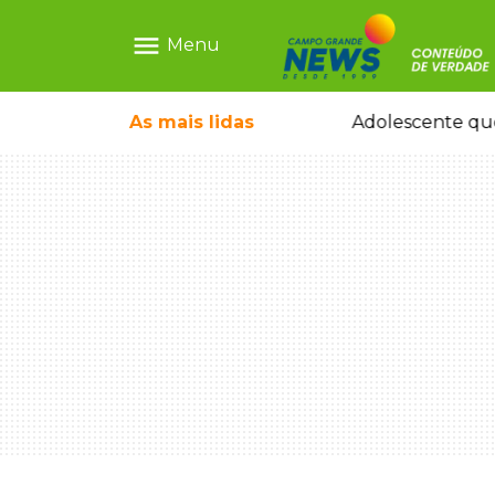
menu
Menu
olescente antes de induzi-la à morte
As mais
lidas
Adolescente que