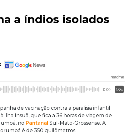
na a índios isolados
o
readme
1.0x
0:00
nha de vacinação contra a paralisia infantil
 ilha Insuã, que fica a 36 horas de viagem de
orumbá, no
Pantanal
Sul-Mato-Grossense. A
e Corumbá é de 350 quilômetros.