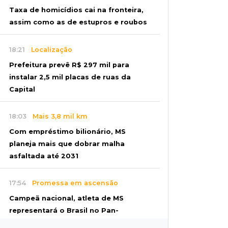
Taxa de homicídios cai na fronteira,
assim como as de estupros e roubos
18:21
Localização
Prefeitura prevê R$ 297 mil para
instalar 2,5 mil placas de ruas da
Capital
18:03
Mais 3,8 mil km
Com empréstimo bilionário, MS
planeja mais que dobrar malha
asfaltada até 2031
17:54
Promessa em ascensão
Campeã nacional, atleta de MS
representará o Brasil no Pan-
Americano de judô