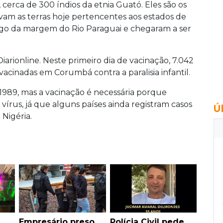
, cerca de 300 índios da etnia Guató. Eles são os
vam as terras hoje pertencentes aos estados de
ngo da margem do Rio Paraguai e chegaram a ser
iarionline. Neste primeiro dia de vacinação, 7.042
acinadas em Corumbá contra a paralisia infantil.
e 1989, mas a vacinação é necessária porque
vírus, já que alguns países ainda registram casos
Ú
 Nigéria.
Empresário preso
Polícia Civil pede