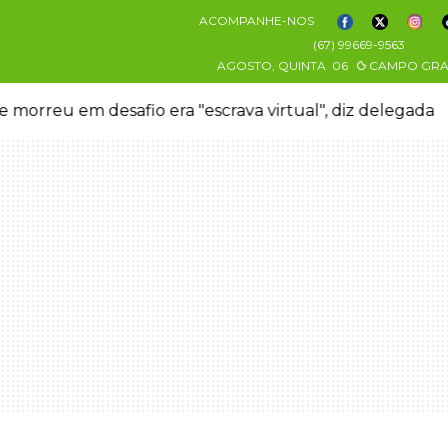
ACOMPANHE-NOS
(67) 99669-9563
AGOSTO, QUINTA
06
CAMPO GR
 morreu em desafio era "escrava virtual", diz delegada