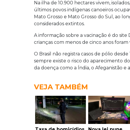
Na ilha de 10.900 hectares vivem, isolados
últimos povos indígenas canoeiros ocupa
Mato Grosso e Mato Grosso do Sul, ao lo
considerados extintos.
A informação sobre a vacinação é do site D
crianças com menos de cinco anos foram v
O Brasil não registra casos de pólio desd
sempre existe o risco do aparecimento do 
da doença como a Índia, o Afeganistão e a
VEJA TAMBÉM
Taxa de homicídios
Nova lei pune