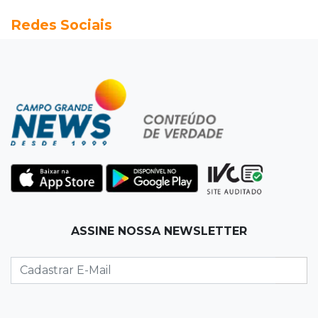
16:43
Alto risco
Redes Sociais
Após morte em MS, AGU vai à Justiça para a
retirada do Discord do ar
16:34
Feminicida
Polícia Civil pede ajuda para encontrar homem
que matou companheira em Rio Verde
16:24
Área de Preservação
Justiça condena empresário por construção
de usina hidrelétrica ilegal em APP
16:15
Sem oxigênio
ASSINE NOSSA NEWSLETTER
Trabalhadores passam mal dentro de caixa-
d'água em obra do Belas Artes
16:08
Regularização