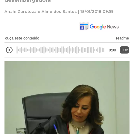
desembargadora
Anahi Zurutuza e Aline dos Santos | 18/01/2018 09:59
ouça este conteúdo
readme
1.0x
0:00