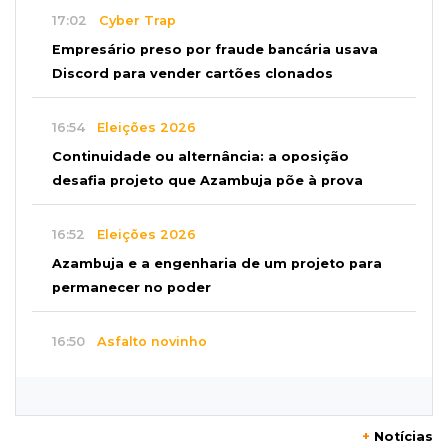
17:02
Cyber Trap
Empresário preso por fraude bancária usava
Discord para vender cartões clonados
16:54
Eleições 2026
Continuidade ou alternância: a oposição
desafia projeto que Azambuja põe à prova
16:52
Eleições 2026
Azambuja e a engenharia de um projeto para
permanecer no poder
16:50
Asfalto novinho
Com máquinas nas ruas, Vila Nogueira e
Aimoré esperam fim do poeirão e lamaçal
+
Notícias