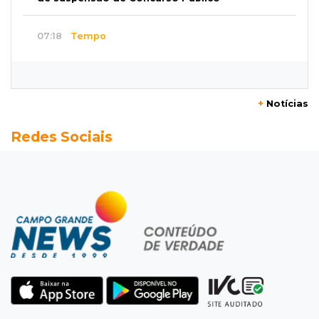
07:18
Tempo
Iguatemi amanhece sob chuva e segue em
alerta para ventos de até 100 km/h
+
Notícias
07:06
Garimpo solidário
Redes Sociais
Sapatos de marca e tamanco de Scheila
Carvalho viram achados em Bazar de Cincão
07:05
De improviso à tradição
Cinco famílias iniciaram festa que celebra
raízes bolivianas
07:00
Post Patrocinado
Indústria da construção impulsiona MS e abre
espaço para mulheres