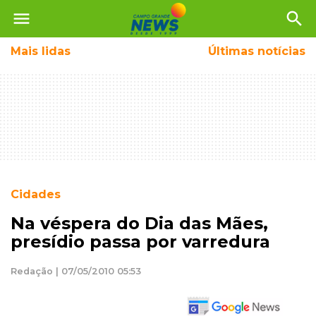
menu
search
Mais
lidas
Últimas notícias
Cidades
Na véspera do Dia das Mães,
presídio passa por varredura
Redação | 07/05/2010 05:53