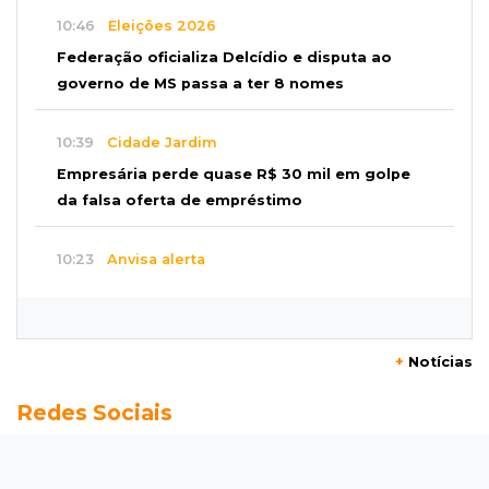
10:46
Eleições 2026
Federação oficializa Delcídio e disputa ao
governo de MS passa a ter 8 nomes
10:39
Cidade Jardim
Empresária perde quase R$ 30 mil em golpe
da falsa oferta de empréstimo
10:23
Anvisa alerta
Uso de testosterona sem indicação pode
causar acne e problemas no coração
+
Notícias
10:18
Comércio exterior
Redes Sociais
Superávit comercial de MS cresce 17,8% com
alta das exportações