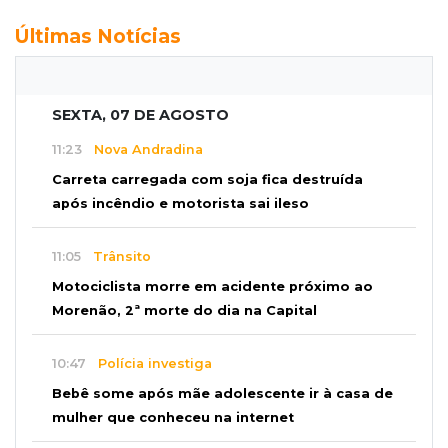
Últimas Notícias
SEXTA, 07 DE AGOSTO
11:23
Nova Andradina
Carreta carregada com soja fica destruída
após incêndio e motorista sai ileso
11:05
Trânsito
Motociclista morre em acidente próximo ao
Morenão, 2ª morte do dia na Capital
10:47
Polícia investiga
Bebê some após mãe adolescente ir à casa de
mulher que conheceu na internet