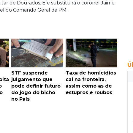
tar de Dourados. Ele substituirá o coronel Jaime
rtel do Comando Geral da PM.
Ú
STF suspende
Taxa de homicídios
olta
julgamento que
cai na fronteira,
o
pode definir futuro
assim como as de
o
do jogo do bicho
estupros e roubos
no País