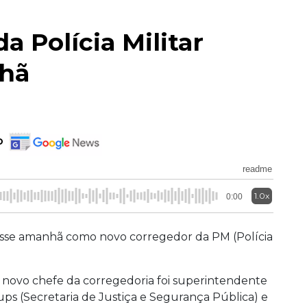
a Polícia Militar
hã
o
readme
1.0x
0:00
osse amanhã como novo corregedor da PM (Polícia
o novo chefe da corregedoria foi superintendente
ups (Secretaria de Justiça e Segurança Pública) e