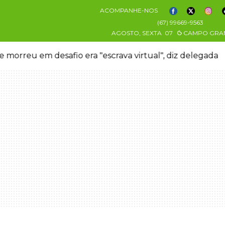
ACOMPANHE-NOS
(67) 99669-9563
AGOSTO, SEXTA
07
CAMPO GRA
 morreu em desafio era "escrava virtual", diz delegada