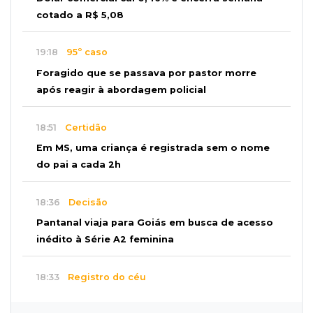
cotado a R$ 5,08
19:18
95º caso
Foragido que se passava por pastor morre
após reagir à abordagem policial
18:51
Certidão
Em MS, uma criança é registrada sem o nome
do pai a cada 2h
18:36
Decisão
Pantanal viaja para Goiás em busca de acesso
inédito à Série A2 feminina
18:33
Registro do céu
Após chuva, despedida do "sextou" é com pôr