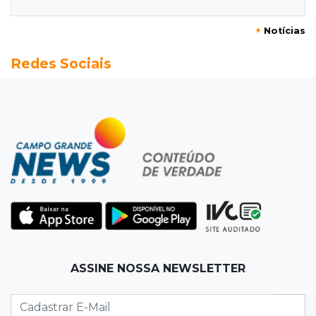
do sol que parece fogo
+
Notícias
18:13
Nacional
Redes Sociais
Alerta em celulares mobiliza buscas por bebê
17:58
Redução
Pantanal reduz desmatamento em 65% e
Cerrado tem queda de 11,5%
17:45
Em Corumbá
Ex-vereador preso começa briga durante
banho de sol e leva socos de detento
17:31
Dourados
ASSINE NOSSA NEWSLETTER
Vídeo mostra jovem sendo executado com
tiro na cabeça em loja do pai