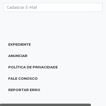
Foragido por roubo morre baleado em
confronto com policiais militares
20:25
Sorte
Veja as dezenas de hoje na Mega-Sena, Quina,
Timemania e mais
EXPEDIENTE
20:06
Balcão de empregos
Semana termina com 913 vagas de trabalho
ANUNCIAR
abertas em 114 funções
POLÍTICA DE PRIVACIDADE
19:47
Festival do Sobá
Em visita à Feira Central, Riedel volta a
FALE CONOSCO
prometer apoio para revitalização
REPORTAR ERRO
19:28
Contravenção penal
STF suspende julgamento que pode definir