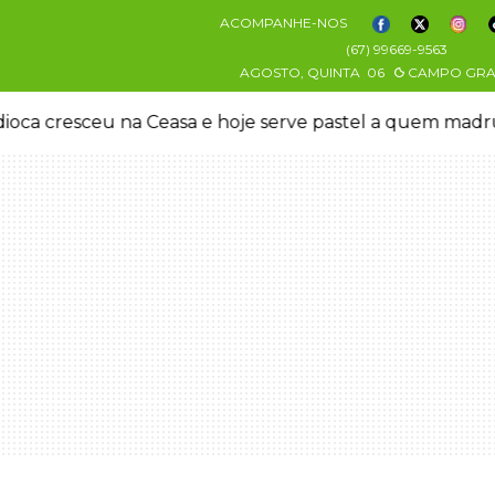
ACOMPANHE-NOS
(67) 99669-9563
AGOSTO, QUINTA
06
CAMPO GR
oca cresceu na Ceasa e hoje serve pastel a quem mad