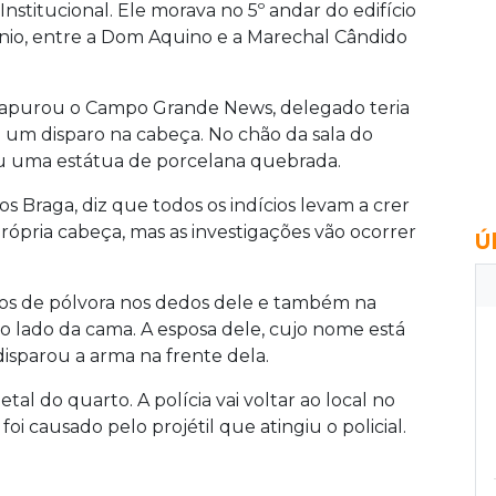
Institucional. Ele morava no 5º andar do edifício
ônio, entre a Dom Aquino e a Marechal Cândido
o apurou o Campo Grande News, delegado teria
 um disparo na cabeça. No chão da sala do
ou uma estátua de porcelana quebrada.
 Braga, diz que todos os indícios levam a crer
ópria cabeça, mas as investigações vão ocorrer
Ú
duos de pólvora nos dedos dele e também na
ao lado da cama. A esposa dele, cujo nome está
isparou a arma na frente dela.
al do quarto. A polícia vai voltar ao local no
oi causado pelo projétil que atingiu o policial.