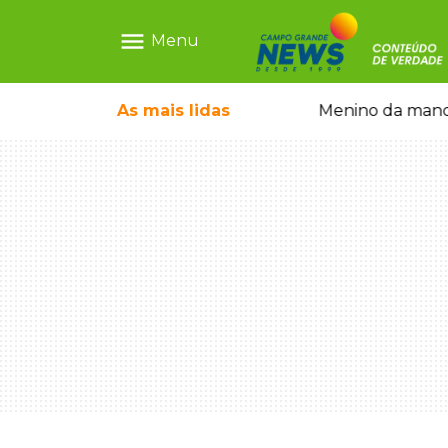
menu
Menu
ntre crianças brasileiras
As mais
lidas
Menino da mandi