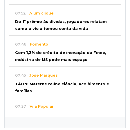
07:52
A um clique
Do 1º prêmio às dívidas, jogadores relatam
como o vício tomou conta da vida
07:46
Fomento
Com 1,3% do crédito de inovação da Finep,
indústria de MS pede mais espaço
07:45
José Marques
TÁON: Materne reúne ciência, acolhimento e
famílias
07:37
Vila Popular
Adolescente suspeito de queimar amigo está
assustado e espera para ser ouvido