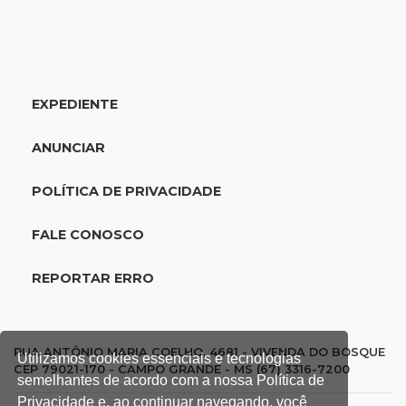
07:06
Garimpo solidário
Sapatos de marca e tamanco de Scheila
Carvalho viram achados em Bazar de Cincão
EXPEDIENTE
07:05
De improviso à tradição
Cinco famílias iniciaram festa que celebra
ANUNCIAR
raízes bolivianas
POLÍTICA DE PRIVACIDADE
07:00
Post Patrocinado
Indústria da construção impulsiona MS e abre
FALE CONOSCO
espaço para mulheres
REPORTAR ERRO
06:56
Pergunta do dia
Você é favorável ao uso de tornozeleira rosa
em agressores de mulheres?
RUA ANTÔNIO MARIA COELHO, 4681 - VIVENDA DO BOSQUE
Utilizamos cookies essenciais e tecnologias
CEP 79021-170 - CAMPO GRANDE - MS (67) 3316-7200
semelhantes de acordo com a nossa Política de
06:44
Justiça
Privacidade e, ao continuar navegando, você