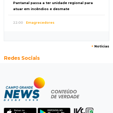
Pantanal passa a ter unidade regional para
atuar em incêndios e desmate
22:00
Emagrecedores
MS lidera procura digital por canetas
paraguaias sem registro
+
Notícias
21:41
Nova Alvorada do Sul
Redes Sociais
Granizo danifica telhados e plantações
durante temporal no interior
21:22
Agregado
Inter perde para o Corinthians mas avança às
quartas da Copa do Brasil
21:03
Futebol
Vitória goleia Athletico-PR por 4 a 0 e avança