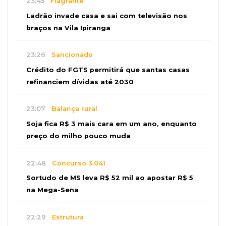
23:45
Flagrante
Ladrão invade casa e sai com televisão nos
braços na Vila Ipiranga
23:26
Sancionado
Crédito do FGTS permitirá que santas casas
refinanciem dívidas até 2030
23:07
Balança rural
Soja fica R$ 3 mais cara em um ano, enquanto
preço do milho pouco muda
22:48
Concurso 3.041
Sortudo de MS leva R$ 52 mil ao apostar R$ 5
na Mega-Sena
22:29
Estrutura