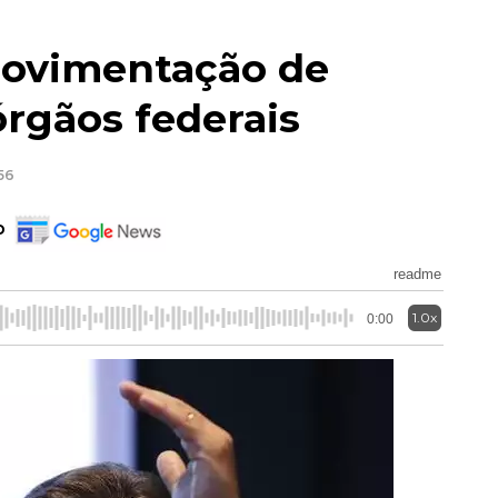
 movimentação de
órgãos federais
56
o
readme
1.0x
0:00