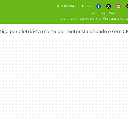
ACOMPANHE-NOS
(67) 99669-9563
AGOSTO, SÁBADO
08
CAMPO GR
stiça por eletricista morto por motorista bêbado e sem 