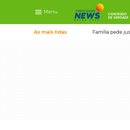
menu
Menu
ia ligada a laboratório ilegal
As mais
lidas
Família pede ju