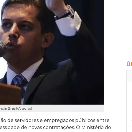
Ú
ncia Brasil/Arquivo)
ção de servidores e empregados públicos entre
essidade de novas contratações. O Ministério do