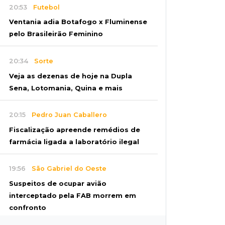
20:53
Futebol
Ventania adia Botafogo x Fluminense
pelo Brasileirão Feminino
20:34
Sorte
Veja as dezenas de hoje na Dupla
Sena, Lotomania, Quina e mais
20:15
Pedro Juan Caballero
Fiscalização apreende remédios de
farmácia ligada a laboratório ilegal
19:56
São Gabriel do Oeste
Suspeitos de ocupar avião
interceptado pela FAB morrem em
confronto