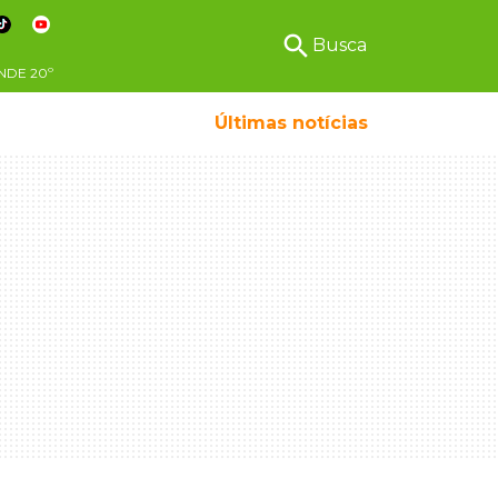
search
Busca
NDE
20º
Últimas notícias