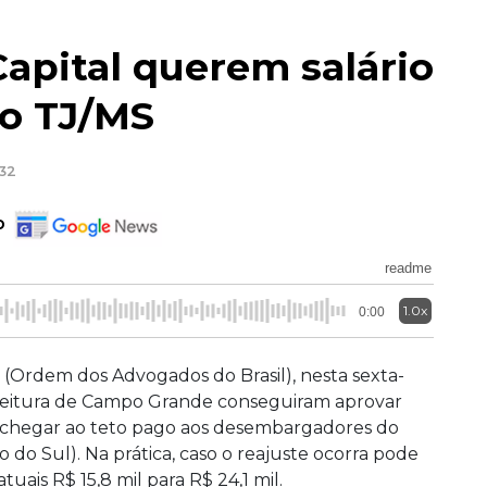
apital querem salário
do TJ/MS
:32
o
readme
1.0x
0:00
Ordem dos Advogados do Brasil), nesta sexta-
Prefeitura de Campo Grande conseguiram aprovar
 chegar ao teto pago aos desembargadores do
 do Sul). Na prática, caso o reajuste ocorra pode
ais R$ 15,8 mil para R$ 24,1 mil.