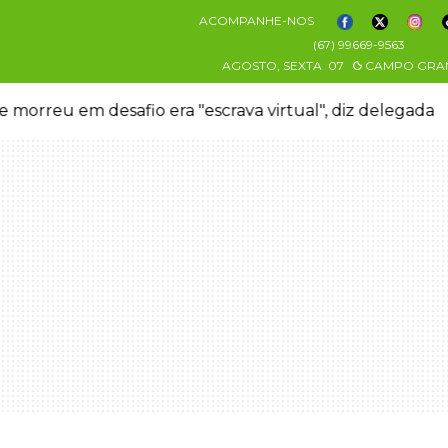
ACOMPANHE-NOS
(67) 99669-9563
AGOSTO, SEXTA
07
CAMPO GRA
 morreu em desafio era "escrava virtual", diz delegada