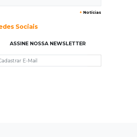
19:37
Cotação
+
Notícias
Dólar comercial cai 0,46% e encerra
semana cotado a R$ 5,08
edes Sociais
19:18
95º caso
ASSINE NOSSA NEWSLETTER
Foragido que se passava por pastor
morre após reagir à abordagem
policial
18:51
Certidão
Em MS, uma criança é registrada sem
o nome do pai a cada 2h
18:36
Decisão
Pantanal viaja para Goiás em busca
de acesso inédito à Série A2 feminina