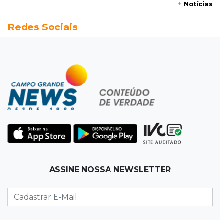
+
Notícias
15:37
Versão de defesa
Redes Sociais
Caminhão envolvido em acidente com 4
mortes quebrou na pista
15:27
Pagará indenização
Homem que atacou ex com motosserra na
frente da filha é condenado
15:24
Veículos
Rodamos 1.000 km com o Basalt; veja onde
ele mais surpreendeu
15:14
Luto na arquitetura
ASSINE NOSSA NEWSLETTER
Morre aos 58 anos Luis Pedro Scalise,
arquiteto dos projetos fora do comum