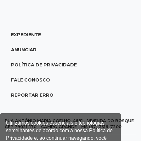
14:55
Categorias de base
Times de Dourados e Campo Grande vencem
1ª etapa do Festival de Futebol Sub-11
EXPEDIENTE
14:47
"Acrodermo"
Típico de MS, bocaiúva vira cosmético em
ANUNCIAR
pesquisa da UFMS premiada no Paìs
POLÍTICA DE PRIVACIDADE
14:38
Liberadas
Justiça suspende punições do MEC a cursos de
FALE CONOSCO
medicina com nota baixa
REPORTAR ERRO
14:21
Trágico
PF indicia 16 por queda de avião da Voepass
que matou 4 pessoas ligadas a MS
RUA ANTÔNIO MARIA COELHO, 4681 - VIVENDA DO BOSQUE
Utilizamos cookies essenciais e tecnologias
CEP 79021-170 - CAMPO GRANDE - MS (67) 3316-7200
semelhantes de acordo com a nossa Política de
14:15
Falta de acessibilidade
Privacidade e, ao continuar navegando, você