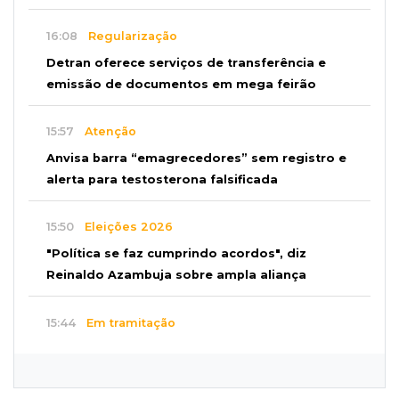
16:08
Regularização
Detran oferece serviços de transferência e
emissão de documentos em mega feirão
15:57
Atenção
Anvisa barra “emagrecedores” sem registro e
alerta para testosterona falsificada
15:50
Eleições 2026
"Política se faz cumprindo acordos", diz
Reinaldo Azambuja sobre ampla aliança
15:44
Em tramitação
Projeto em MS quer barrar artistas que
divulgam bets em eventos públicos