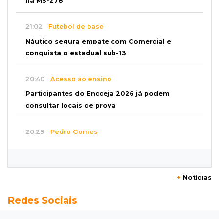
na MS-278
21:02
Futebol de base
Náutico segura empate com Comercial e
conquista o estadual sub-13
20:40
Acesso ao ensino
Participantes do Encceja 2026 já podem
consultar locais de prova
20:29
Pedro Gomes
Jovem morre baleado e suspeita envolve
disputa entre facções rivais
+
Notícias
20:01
Futebol feminino
Redes Sociais
Pantanal treina em Goiânia antes de jogo que
vale acesso inédito à Série A2