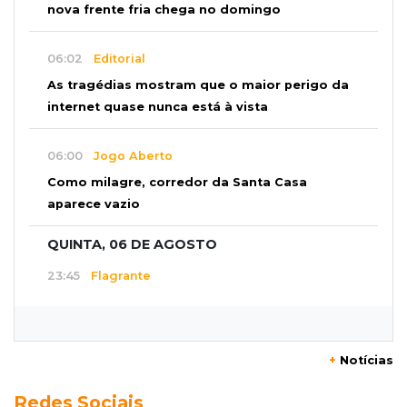
nova frente fria chega no domingo
06:02
Editorial
As tragédias mostram que o maior perigo da
internet quase nunca está à vista
06:00
Jogo Aberto
Como milagre, corredor da Santa Casa
aparece vazio
QUINTA, 06 DE AGOSTO
23:45
Flagrante
Ladrão invade casa e sai com televisão nos
braços na Vila Ipiranga
+
Notícias
23:26
Sancionado
Redes Sociais
Crédito do FGTS permitirá que santas casas