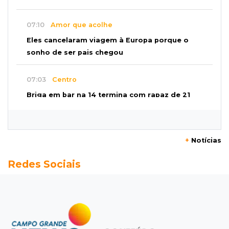
07:10
Amor que acolhe
Eles cancelaram viagem à Europa porque o
sonho de ser pais chegou
07:03
Centro
Briga em bar na 14 termina com rapaz de 21
anos morto a facada
07:01
Editorial
+
Notícias
Planos de Riedel e Fábio multiplicam
Redes Sociais
promessas, mas deixam a conta para depois
07:00
Agendão
Domingo é dia de Festival do Sobá e feiras em
homenagem aos pais