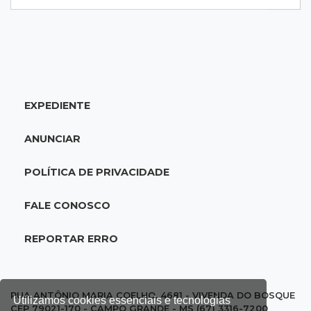
16:07
Crime em maio
Assassino é preso saindo armado de padaria
no Taveirópolis
EXPEDIENTE
15:53
Feriadão
Justiça suspende expediente por dois dias e
ANUNCIAR
só volta na próxima quarta
POLÍTICA DE PRIVACIDADE
15:45
Vídeo
Jovem é baleado por atiradores na loja do pai
FALE CONOSCO
e morre a caminho do hospital
REPORTAR ERRO
15:35
Crime no Coophavila II
Acusado de matar ex da esposa a facadas
alega legítima defesa e é absolvido
RUA ANTÔNIO MARIA COELHO, 4681 - VIVENDA DO BOSQUE
Utilizamos cookies essenciais e tecnologias
CEP 79021-170 - CAMPO GRANDE - MS (67) 3316-7200