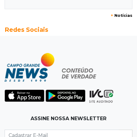
e até de animais doentes
+
Notícias
16:47
Adoção especial
Redes Sociais
Cachorrinho que perdeu um olho espera por
novo lar no CCZ
16:30
Rio Anhanduí
Cágado surge na Ernesto Geisel e motorista
encara barranco para ajudar
16:27
Indenização
Mulher que deu garrafada após briga de
trânsito vai ter que pagar R$ 5 mil
16:15
Operação
ASSINE NOSSA NEWSLETTER
Prefeitura firma contrato de R$ 25 milhões
para tapa-buracos na Capital