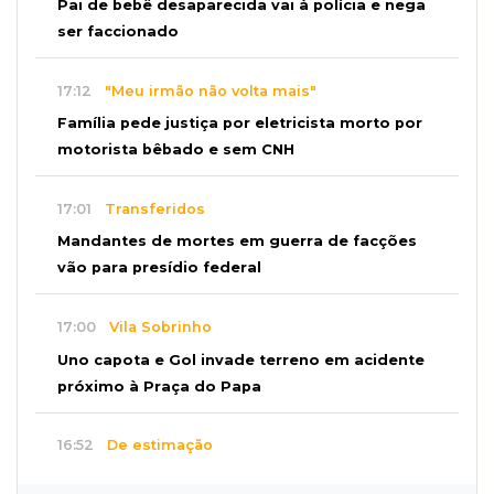
Pai de bebê desaparecida vai à polícia e nega
ser faccionado
17:12
"Meu irmão não volta mais"
Família pede justiça por eletricista morto por
motorista bêbado e sem CNH
17:01
Transferidos
Mandantes de mortes em guerra de facções
vão para presídio federal
17:00
Vila Sobrinho
Uno capota e Gol invade terreno em acidente
próximo à Praça do Papa
16:52
De estimação
Pet shop é recorrente na venda de cães "fake"