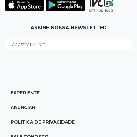
22:42
Resumão
Palmeiras e Vasco confirmam vagas nas
quartas da Copa do Brasil
ASSINE NOSSA NEWSLETTER
22:26
Eleições 2026
Eleitorado aprova teste da urna, mas diz que
colinha será "fundamental"
22:05
Sidrolândia
Briga termina com homem de 35 anos
assassinado a facadas
EXPEDIENTE
21:40
Ideb
ANUNCIAR
Escolas municipais lideram notas do Ensino
Fundamental em Campo Grande
POLÍTICA DE PRIVACIDADE
21:28
Futebol
FALE CONOSCO