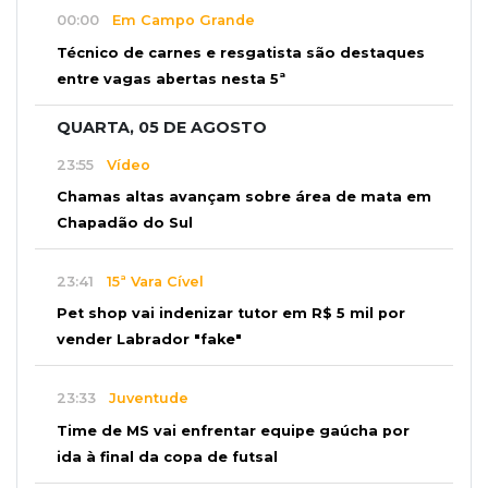
00:00
Em Campo Grande
Técnico de carnes e resgatista são destaques
entre vagas abertas nesta 5ª
QUARTA, 05 DE AGOSTO
23:55
Vídeo
Chamas altas avançam sobre área de mata em
Chapadão do Sul
23:41
15ª Vara Cível
Pet shop vai indenizar tutor em R$ 5 mil por
vender Labrador "fake"
23:33
Juventude
Time de MS vai enfrentar equipe gaúcha por
ida à final da copa de futsal