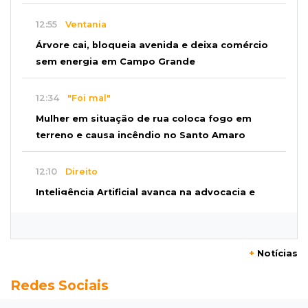
12:55
Ventania
Árvore cai, bloqueia avenida e deixa comércio
sem energia em Campo Grande
12:34
"Foi mal"
Mulher em situação de rua coloca fogo em
terreno e causa incêndio no Santo Amaro
12:10
Direito
Inteligência Artificial avança na advocacia e
encurta tarefas administrativas
12:08
Decisão judicial
+
Notícias
Justiça manda tirar canil e proíbe treino do
Redes Sociais
Choque ao lado de condomínio