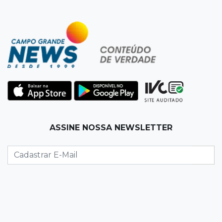
11:56
Esquecidos
Primeiro corpo do “cemitério de Nando”
nunca teve nome
11:48
Nova Alvorada do Sul
Vereadora é acusada de insinuar em vídeo
que prefeito agride mulheres
11:31
Paradeiro incerto
ASSINE NOSSA NEWSLETTER
Mãe narra emboscada e diz ter sido amarrada
antes de bebê desaparecer
11:28
Audiência de custódia
Juiz manda soltar motorista bêbado envolvido
em acidente que matou eletricista
11:19
Successione