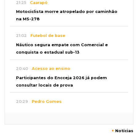
21:25
Caarapó
Motociclista morre atropelado por caminhão
na MS-278
21:02
Futebol de base
Náutico segura empate com Comercial e
conquista o estadual sub-13
20:40
Acesso ao ensino
Participantes do Encceja 2026 já podem
consultar locais de prova
20:29
Pedro Gomes
Jovem morre baleado e suspeita envolve
disputa entre facções rivais
+
Notícias
20:01
Futebol feminino