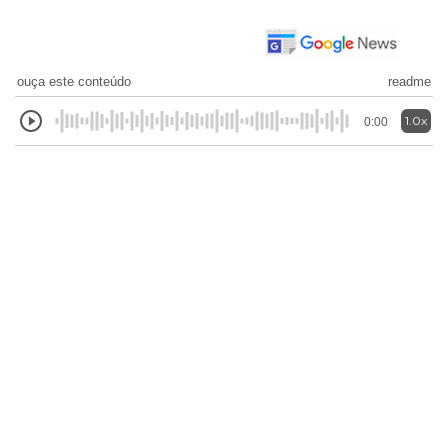
ouça este conteúdo
readme
1.0x
0:00