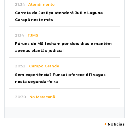
21:34
Atendimento
Carreta da Justiça atenderá Juti e Laguna
Carapã neste mês
21:14
TJMS
Fóruns de MS fecham por dois dias e mantêm
apenas plantão judicial
20:52
Campo Grande
Sem experiência? Funsat oferece 611 vagas
nesta segunda-feira
20:30
No Maracanã
Flamengo vence Vitória por 2 a 0 e encurta
distância para o líder
+
Notícias
20:13
Empregos