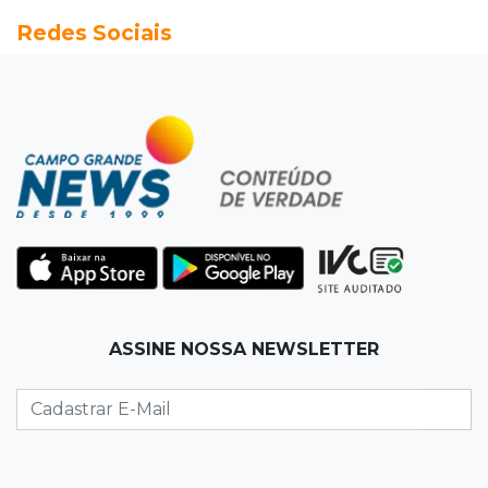
Redes Sociais
Seleções em MS têm salários de até R$ 8,2 mil;
veja oportunidades
19:50
Jardim Itatiaia
Vigia é amarrado durante roubo de carro e
dois caminhões em pátio
19:35
Bragança Paulista
Corinthians vence Bragantino por 2 a 0 e sobe
para 7º no Brasileirão
19:12
Na Vila Belmiro
ASSINE NOSSA NEWSLETTER
Athletico vence Santos por 2 a 0 e mantém 3º
lugar no Brasileirão
18:51
Oportunidades