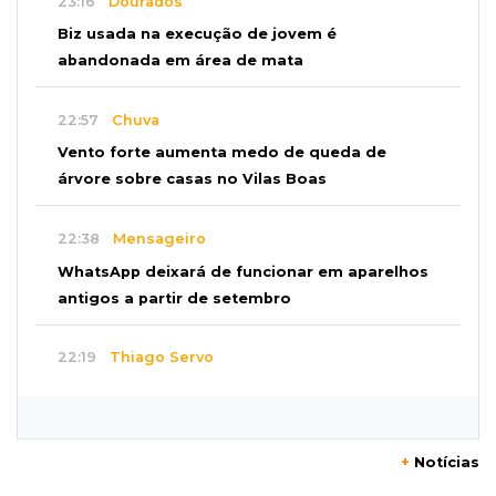
23:16
Dourados
Biz usada na execução de jovem é
abandonada em área de mata
22:57
Chuva
Vento forte aumenta medo de queda de
árvore sobre casas no Vilas Boas
22:38
Mensageiro
WhatsApp deixará de funcionar em aparelhos
antigos a partir de setembro
22:19
Thiago Servo
Sertanejo desiste de ação de R$ 12 milhões
por pagar pensão sem ser pai
+
Notícias
21:50
Balcão de empregos