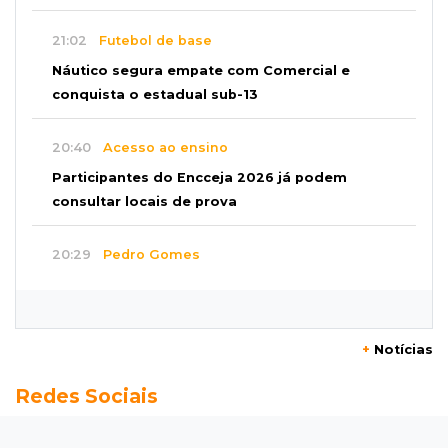
21:02
Futebol de base
Náutico segura empate com Comercial e
conquista o estadual sub-13
20:40
Acesso ao ensino
Participantes do Encceja 2026 já podem
consultar locais de prova
20:29
Pedro Gomes
Jovem morre baleado e suspeita envolve
disputa entre facções rivais
+
Notícias
20:01
Futebol feminino
Redes Sociais
Pantanal treina em Goiânia antes de jogo que
vale acesso inédito à Série A2