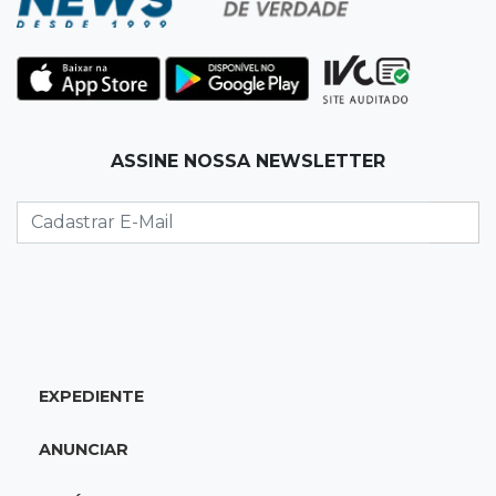
policiais militares
22:42
Resumão
Palmeiras e Vasco confirmam vagas nas
quartas da Copa do Brasil
ASSINE NOSSA NEWSLETTER
22:26
Eleições 2026
Eleitorado aprova teste da urna, mas diz que
colinha será "fundamental"
22:05
Sidrolândia
Briga termina com homem de 35 anos
assassinado a facadas
EXPEDIENTE
21:40
Ideb
ANUNCIAR
Escolas municipais lideram notas do Ensino
Fundamental em Campo Grande