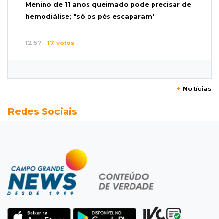
Menino de 11 anos queimado pode precisar de
hemodiálise; "só os pés escaparam"
12:57
17 votos
Câmara derruba veto e garante consulta
simplificada a salários de servidores
+
Notícias
12:52
Artes
Redes Sociais
Semana cultural reúne grandes nomes da
música, teatro e dança no Teatro Prosa
12:47
Artigos
O terrorismo começa pela dignidade humana
12:43
Esporte Equestre
Da fivela de campeã ao sonho internacional:
amazona de MS quer chegar ao Texas