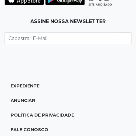
12:32
Máquinas de Areia
ASSINE NOSSA NEWSLETTER
Empresário investigado em 2023 volta a ser
alvo por R$ 100 milhões em contratos
12:26
Clima
Defesa Civil descarta cenário extremo com
chegada de ciclone
12:12
Natureza
EXPEDIENTE
Ovos de arara-azul marcam início da
temporada reprodutiva no Pantanal
ANUNCIAR
12:06
Aquidauana
POLÍTICA DE PRIVACIDADE
Após apagão, comerciantes contabilizam
prejuízos e buscam ressarcimento
FALE CONOSCO