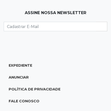
quartas da Copa do Brasil
ASSINE NOSSA NEWSLETTER
22:26
Eleições 2026
Eleitorado aprova teste da urna, mas diz que
colinha será "fundamental"
22:05
Sidrolândia
Briga termina com homem de 35 anos
assassinado a facadas
EXPEDIENTE
21:40
Ideb
ANUNCIAR
Escolas municipais lideram notas do Ensino
Fundamental em Campo Grande
POLÍTICA DE PRIVACIDADE
21:28
Futebol
FALE CONOSCO
Grêmio e Cruzeiro vencem em casa e avançam