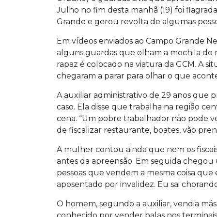
Julho no fim desta manhã (19) foi flagr
Grande e gerou revolta de algumas pesso
Em vídeos enviados ao Campo Grande New
alguns guardas que olham a mochila do ra
rapaz é colocado na viatura da GCM. A 
chegaram a parar para olhar o que aconte
A auxiliar administrativo de 29 anos que p
caso. Ela disse que trabalha na região ce
cena. “Um pobre trabalhador não pode ve
de fiscalizar restaurante, boates, vão pr
A mulher contou ainda que nem os fisca
antes da apreensão. Em seguida chegou 
pessoas que vendem a mesma coisa que e
aposentado por invalidez. Eu sai chorand
O homem, segundo a auxiliar, vendia más
conhecido por vender balas nos terminais