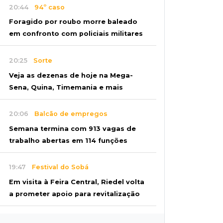
20:44
94º caso
Foragido por roubo morre baleado
em confronto com policiais militares
20:25
Sorte
Veja as dezenas de hoje na Mega-
Sena, Quina, Timemania e mais
20:06
Balcão de empregos
Semana termina com 913 vagas de
trabalho abertas em 114 funções
19:47
Festival do Sobá
Em visita à Feira Central, Riedel volta
a prometer apoio para revitalização
19:28
Contravenção penal