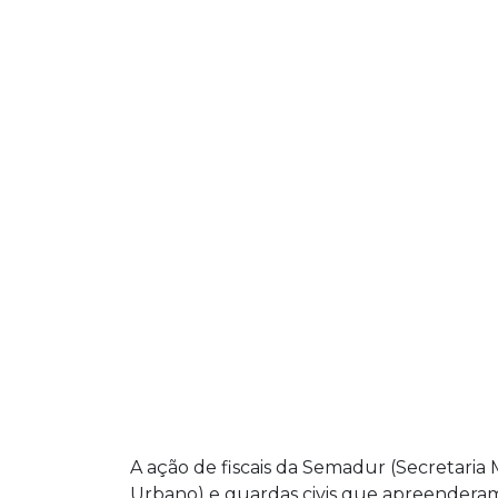
A ação de fiscais da Semadur (Secretari
Urbano) e guardas civis que apreendera