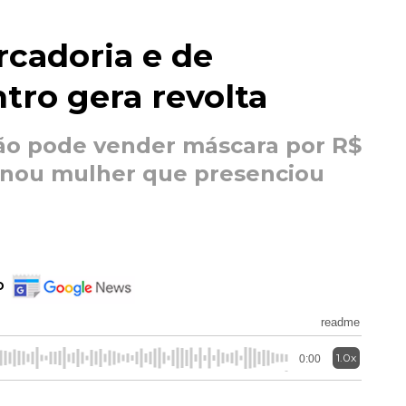
cadoria e de
tro gera revolta
ão pode vender máscara por R$
ionou mulher que presenciou
o
readme
1.0x
0:00