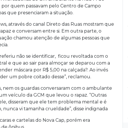
ada por quem passavam pelo Centro de Campo
as que presenciaram a situação.
s, através do canal Direto das Ruas mostram que
paz e conversam entre si. Em outra parte, o
situação chamou atenção de algumas pessoas que
cia.
referiu não se identificar, ficou revoltada com o
ntral e que ao sair para almoçar se deparou com a
nder máscara por R$ 5,00 na calçada?. Ao invés
ender um pobre coitado desse”, reclamou.
is, nem os guardas conversaram com o ambulante
um veículo da GCM que levou o rapaz. “Outras
le, disseram que ele tem problema mental e é
o, nunca vi tamanha crueldade”, disse indignada
caras e cartelas do Nova Cap, porém era
 de ônibus.