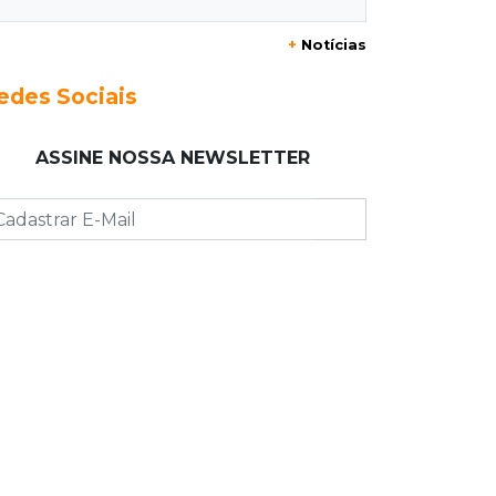
STF suspende julgamento que pode
+
Notícias
definir futuro do jogo do bicho no
País
edes Sociais
19:09
Cotação
ASSINE NOSSA NEWSLETTER
Dólar fecha em queda a R$ 5,10 após
taxa de juros cair para 14%
18:44
Cidades
Taxa de homicídios cai na fronteira,
assim como as de estupros e roubos
18:21
Localização
Prefeitura prevê R$ 297 mil para
instalar 2,5 mil placas de ruas da
Capital