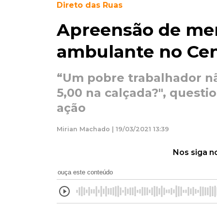
Direto das Ruas
Apreensão de mer
ambulante no Cen
“Um pobre trabalhador n
5,00 na calçada?", quest
ação
Mirian Machado | 19/03/2021 13:39
Nos siga n
ouça este conteúdo