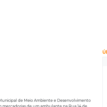
Ú
a Municipal de Meio Ambiente e Desenvolvimento
m mercadorias de um ambulante na Rua 14 de