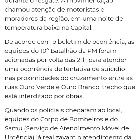
durante o resgate. A movimentação
registrado como tentativa de suicídio.
chamou atenção de motoristas e
Bombeiros, Samu e Polícia Militar atenderam a
moradores da região, em uma noite de
ocorrência. A vítima, consciente, foi
encaminhada à Santa Casa. O CVV oferece
temperatura baixa na Capital.
apoio pelo número 188.
De acordo com o boletim de ocorrência, as
equipes do 10º Batalhão da PM foram
acionadas por volta das 21h para atender
uma ocorrência de tentativa de suicídio
nas proximidades do cruzamento entre as
ruas Ouro Verde e Ouro Branco, trecho que
está interditado por obras.
Quando os policiais chegaram ao local,
equipes do Corpo de Bombeiros e do
Samu (Serviço de Atendimento Móvel de
Urgência) já realizavam o atendimento da