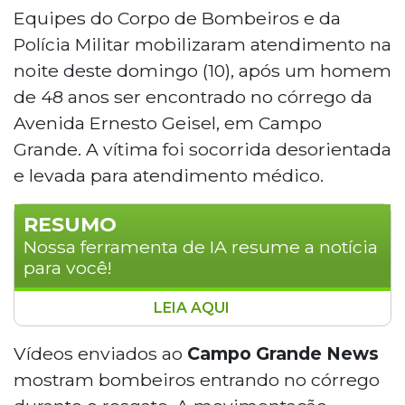
Equipes do Corpo de Bombeiros e da
Polícia Militar mobilizaram atendimento na
noite deste domingo (10), após um homem
de 48 anos ser encontrado no córrego da
Avenida Ernesto Geisel, em Campo
Grande. A vítima foi socorrida desorientada
e levada para atendimento médico.
RESUMO
Nossa ferramenta de IA resume a notícia
para você!
LEIA AQUI
Um homem de 48 anos foi resgatado de um
córrego na Avenida Ernesto Geisel, em Campo
Vídeos enviados ao
Campo Grande News
Grande, na noite de domingo (10), após ser
mostram bombeiros entrando no córrego
encontrado desorientado na água. O caso foi