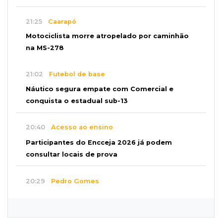
21:25
Caarapó
Motociclista morre atropelado por caminhão
na MS-278
21:02
Futebol de base
Náutico segura empate com Comercial e
conquista o estadual sub-13
20:40
Acesso ao ensino
Participantes do Encceja 2026 já podem
consultar locais de prova
20:29
Pedro Gomes
Jovem morre baleado e suspeita envolve
disputa entre facções rivais