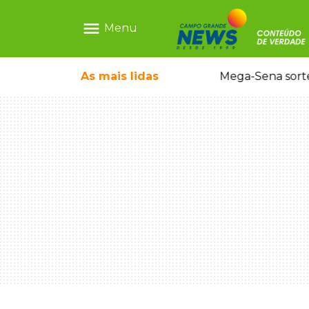
menu
Menu
As mais
lidas
Alerta Amber é acionado para localizar Ayla, bebê desaparecida em Campo Grande
Mega-Sena sort