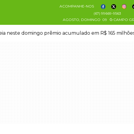
ACOMPANHE-NOS
(67) 99669-9563
AGOSTO, DOMINGO
09
CAMPO G
eia neste domingo prêmio acumulado em R$ 165 milhõe