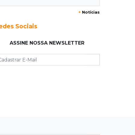
+
Notícias
21:02
Futebol de base
Náutico segura empate com
edes Sociais
Comercial e conquista o estadual
sub-13
ASSINE NOSSA NEWSLETTER
20:40
Acesso ao ensino
Participantes do Encceja 2026 já
podem consultar locais de prova
20:29
Pedro Gomes
Jovem morre baleado e suspeita
envolve disputa entre facções rivais
20:01
Futebol feminino
Pantanal treina em Goiânia antes de
jogo que vale acesso inédito à Série