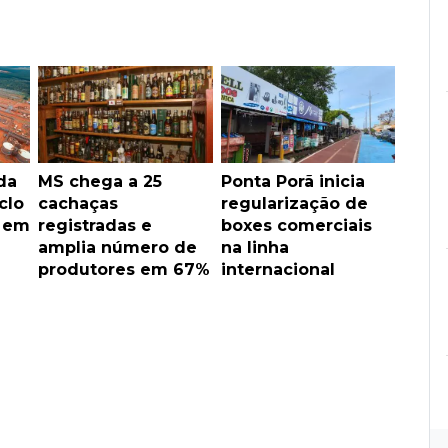
da
MS chega a 25
Ponta Porã inicia
clo
cachaças
regularização de
s em
registradas e
boxes comerciais
amplia número de
na linha
produtores em 67%
internacional