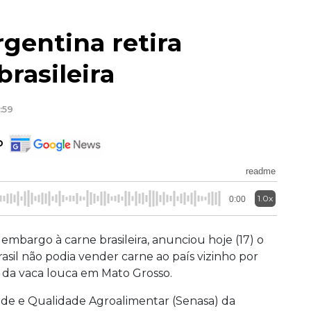
rgentina retira
rasileira
:59
o
readme
1.0x
0:00
 embargo à carne brasileira, anunciou hoje (17) o
rasil não podia vender carne ao país vizinho por
 da vaca louca em Mato Grosso.
ade e Qualidade Agroalimentar (Senasa) da