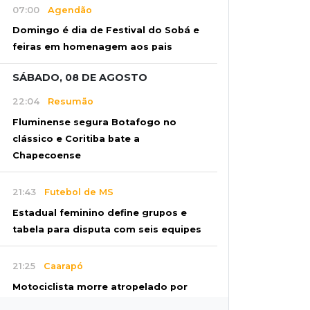
07:00
Agendão
Domingo é dia de Festival do Sobá e
feiras em homenagem aos pais
SÁBADO, 08 DE AGOSTO
22:04
Resumão
Fluminense segura Botafogo no
clássico e Coritiba bate a
Chapecoense
21:43
Futebol de MS
Estadual feminino define grupos e
tabela para disputa com seis equipes
21:25
Caarapó
Motociclista morre atropelado por
caminhão na MS-278