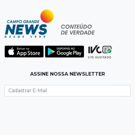
19:50
Jardim Itatiaia
Vigia é amarrado durante roubo de carro e
dois caminhões em pátio
19:35
Bragança Paulista
Corinthians vence Bragantino por 2 a 0 e sobe
para 7º no Brasileirão
19:12
Na Vila Belmiro
ASSINE NOSSA NEWSLETTER
Athletico vence Santos por 2 a 0 e mantém 3º
lugar no Brasileirão
18:51
Oportunidades
UEMS está com seleções para professores
com salários de até R$ 10,2 mil