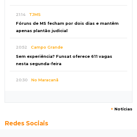
21:14
TJMS
Fóruns de MS fecham por dois dias e mantêm
apenas plantão judicial
20:52
Campo Grande
Sem experiência? Funsat oferece 611 vagas
nesta segunda-feira
20:30
No Maracanã
Flamengo vence Vitória por 2 a 0 e encurta
distância para o líder
+
Notícias
20:13
Empregos
Redes Sociais
Seleções em MS têm salários de até R$ 8,2 mil;
veja oportunidades