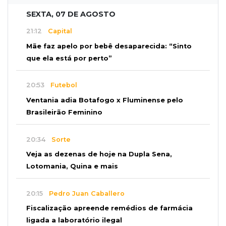
SEXTA, 07 DE AGOSTO
21:12
Capital
Mãe faz apelo por bebê desaparecida: “Sinto
que ela está por perto”
20:53
Futebol
Ventania adia Botafogo x Fluminense pelo
Brasileirão Feminino
20:34
Sorte
Veja as dezenas de hoje na Dupla Sena,
Lotomania, Quina e mais
20:15
Pedro Juan Caballero
Fiscalização apreende remédios de farmácia
ligada a laboratório ilegal