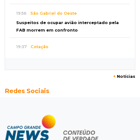
19:56
São Gabriel do Oeste
Suspeitos de ocupar avião interceptado pela
FAB morrem em confronto
19:37
Cotação
Dólar comercial cai 0,46% e encerra semana
cotado a R$ 5,08
+
Notícias
19:18
95º caso
Redes Sociais
Foragido que se passava por pastor morre
após reagir à abordagem policial
18:51
Certidão
Em MS, uma criança é registrada sem o nome
do pai a cada 2h