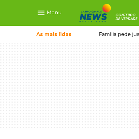
menu
Menu
o pai e morre a caminho do hospital
As mais
lidas
Família pede ju