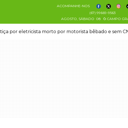
ACOMPANHE-NOS
(67) 99669-9563
AGOSTO, SÁBADO
08
CAMPO GR
stiça por eletricista morto por motorista bêbado e sem 