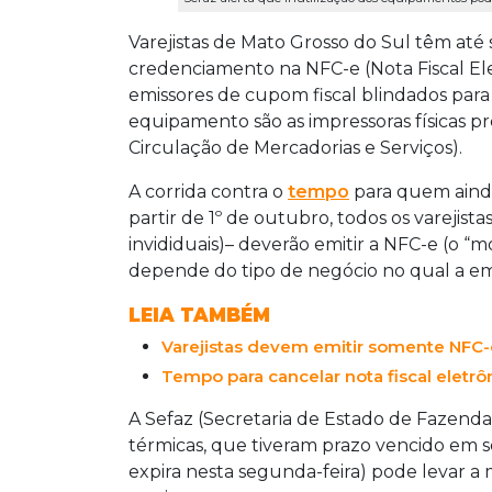
Varejistas de Mato Grosso do Sul têm até
credenciamento na NFC-e (Nota Fiscal E
emissores de cupom fiscal blindados para
equipamento são as impressoras físicas p
Circulação de Mercadorias e Serviços).
A corrida contra o
tempo
para quem ainda
partir de 1º de outubro, todos os vareji
invididuais)– deverão emitir a NFC-e (o “m
depende do tipo de negócio no qual a e
LEIA TAMBÉM
Varejistas devem emitir somente NFC-e
Tempo para cancelar nota fiscal eletrô
A Sefaz (Secretaria de Estado de Fazenda)
térmicas, que tiveram prazo vencido em 
expira nesta segunda-feira) pode levar a 