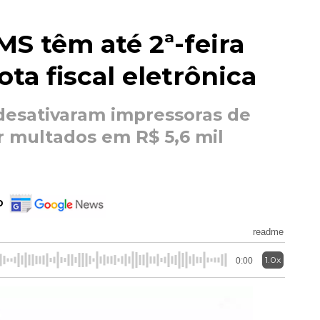
S têm até 2ª-feira
ta fiscal eletrônica
 desativaram impressoras de
 multados em R$ 5,6 mil
o
readme
1.0x
0:00