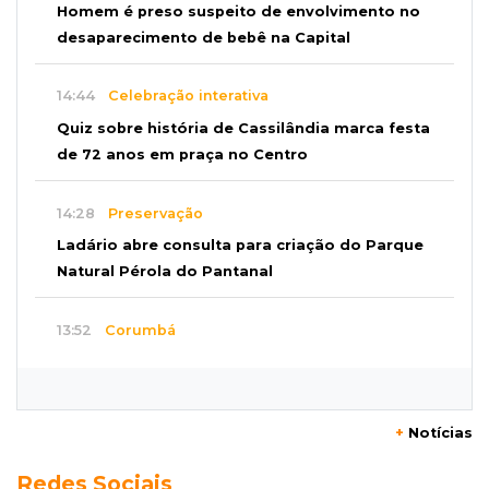
Homem é preso suspeito de envolvimento no
desaparecimento de bebê na Capital
14:44
Celebração interativa
Quiz sobre história de Cassilândia marca festa
de 72 anos em praça no Centro
14:28
Preservação
Ladário abre consulta para criação do Parque
Natural Pérola do Pantanal
13:52
Corumbá
Pantaneiro que salvou fazenda com diques
vira personagem de livro
+
Notícias
13:34
Operação Lívia
Redes Sociais
Discord é investigado por falha na proteção