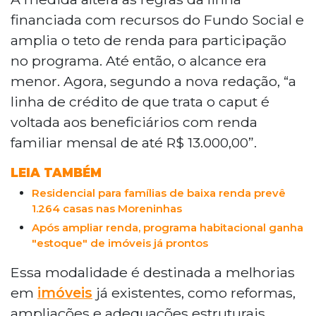
Minha Casa, Minha Vida, elevando o teto de
financiada com recursos do Fundo Social e
renda para R$ 13 mil mensais. A mudança foi
amplia o teto de renda para participação
publicada no Diário Oficial da União nesta
no programa. Até então, o alcance era
segunda-feira (11) e permite financiamentos
menor. Agora, segundo a nova redação, “a
para reformas, ampliações e adequações em
imóveis já existentes, com apoio do Fundo
linha de crédito de que trata o caput é
Garantidor da Habitação Popular.
voltada aos beneficiários com renda
familiar mensal de até R$ 13.000,00”.
LEIA TAMBÉM
Residencial para famílias de baixa renda prevê
1.264 casas nas Moreninhas
Após ampliar renda, programa habitacional ganha
"estoque" de imóveis já prontos
Essa modalidade é destinada a melhorias
em
imóveis
já existentes, como reformas,
ampliações e adequações estruturais.