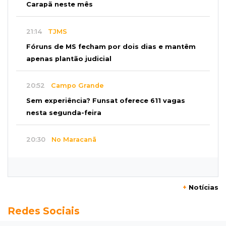
Carapã neste mês
21:14
TJMS
Fóruns de MS fecham por dois dias e mantêm
apenas plantão judicial
20:52
Campo Grande
Sem experiência? Funsat oferece 611 vagas
nesta segunda-feira
20:30
No Maracanã
Flamengo vence Vitória por 2 a 0 e encurta
distância para o líder
+
Notícias
20:13
Empregos
Redes Sociais
Seleções em MS têm salários de até R$ 8,2 mil;
veja oportunidades