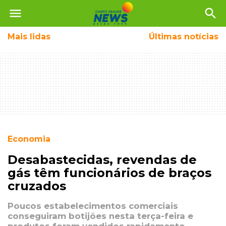
menu
search
Mais
lidas
Últimas notícias
Economia
Desabastecidas, revendas de
gás têm funcionários de braços
cruzados
Poucos estabelecimentos comerciais
conseguiram botijões nesta terça-feira e