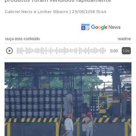
produtos foram vendidos rapidamente
Gabriel Neris e Liniker Ribeiro | 29/05/2018 15:44
ouça este conteúdo
readme
1.0x
0:00