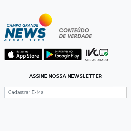
19:50
Jardim Itatiaia
Vigia é amarrado durante roubo de carro e
dois caminhões em pátio
19:35
Bragança Paulista
Corinthians vence Bragantino por 2 a 0 e sobe
para 7º no Brasileirão
19:12
Na Vila Belmiro
ASSINE NOSSA NEWSLETTER
Athletico vence Santos por 2 a 0 e mantém 3º
lugar no Brasileirão
18:51
Oportunidades
UEMS está com seleções para professores
com salários de até R$ 10,2 mil