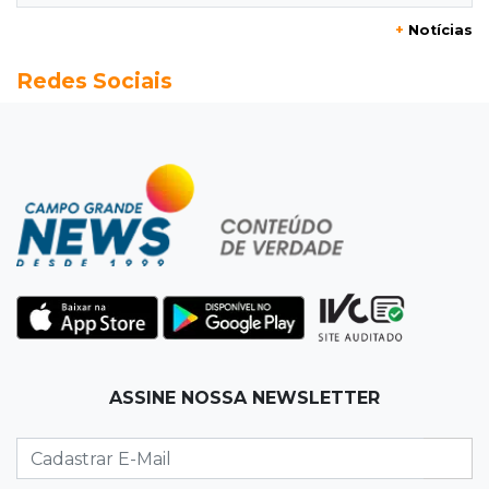
+
Notícias
19:41
Feminicídio
Redes Sociais
Júri condena a 25 anos homem que atropelou
esposa em frente aos filhos
19:20
Selic
Banco Central reduz juros para 14% ao ano em
4º corte consecutivo
19:05
Pregão
Dólar comercial fecha cotado a R$ 5,12 com
atenção ao cenário externo
18:41
Ideb
ASSINE NOSSA NEWSLETTER
Ensino Médio melhora nas maiores cidades do
Estado, mas aprendizagem recua