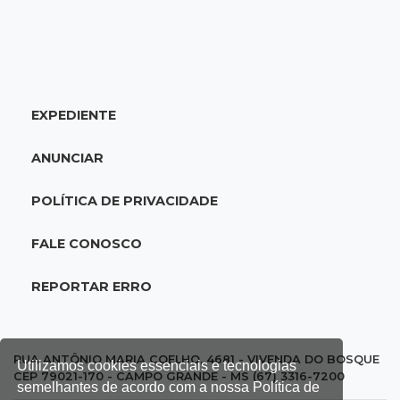
18:24
Balanço
Boletim mostra que julho teve chuva irregular
e déficit em grande parte de MS
EXPEDIENTE
18:02
Ideb
Ensino Fundamental melhora em Campo
ANUNCIAR
Grande, Dourados e Corumbá
POLÍTICA DE PRIVACIDADE
17:51
Arsenal Oculto
Preso em operação da PF no ano passado
FALE CONOSCO
volta a ser alvo por comércio de armas
REPORTAR ERRO
17:42
Bonito
Justiça manda periciar obra construída perto
da Gruta do Lago Azul
RUA ANTÔNIO MARIA COELHO, 4681 - VIVENDA DO BOSQUE
Utilizamos cookies essenciais e tecnologias
CEP 79021-170 - CAMPO GRANDE - MS (67) 3316-7200
semelhantes de acordo com a nossa Política de