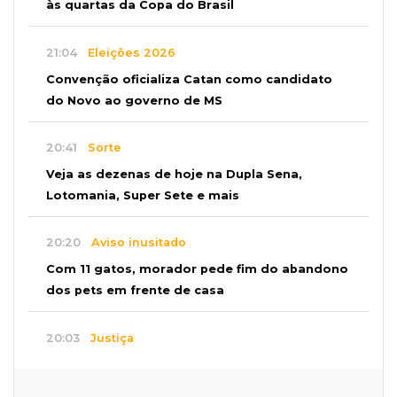
às quartas da Copa do Brasil
21:04
Eleições 2026
Convenção oficializa Catan como candidato
do Novo ao governo de MS
20:41
Sorte
Veja as dezenas de hoje na Dupla Sena,
Lotomania, Super Sete e mais
20:20
Aviso inusitado
Com 11 gatos, morador pede fim do abandono
dos pets em frente de casa
20:03
Justiça
Ex-PM deixa prisão para tratamento médico 5
meses após ser capturado