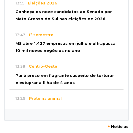
13:55
Eleições 2026
Conheça os nove candidatos ao Senado por
Mato Grosso do Sul nas eleições de 2026
13:47
1º semestre
MS abre 1.437 empresas em julho e ultrapassa
10 mil novos negócios no ano
13:38
Centro-Oeste
Pai é preso em flagrante suspeito de torturar
e estuprar a filha de 4 anos
13:29
Proteína animal
Indústria frigorífica dobra empregos e
multiplica por 12 receita das exportações
+
Notícias
13:13
Balança comercial