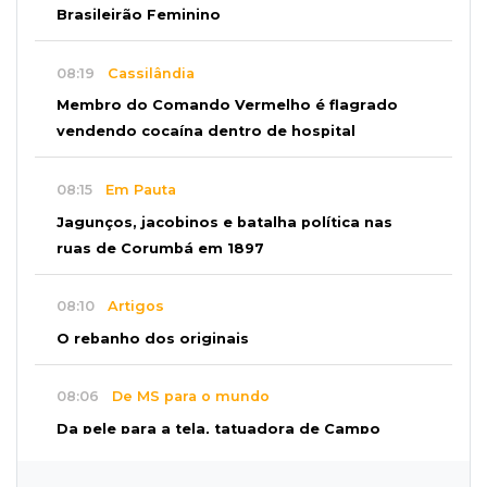
Brasileirão Feminino
08:19
Cassilândia
Membro do Comando Vermelho é flagrado
vendendo cocaína dentro de hospital
08:15
Em Pauta
Jagunços, jacobinos e batalha política nas
ruas de Corumbá em 1897
08:10
Artigos
O rebanho dos originais
08:06
De MS para o mundo
Da pele para a tela, tatuadora de Campo
Grande expõe obras na Itália