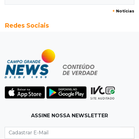
08:00
Post Patrocinado
+
Notícias
"Bota Fora" da Sofá Inbox reúne quatro
Redes Sociais
opções com 48% de desconto
07:58
Túnel do tempo
Fonte gigante fez supermercado em 1973 virar
passeio campo-grandense
07:49
Copa Pelezinho
Torneio de futsal abre 34ª edição com quatro
jogos neste sábado
07:48
Pele Vermelha, Corona, Valley...
ASSINE NOSSA NEWSLETTER
Muita gente já passou a madrugada dentro da
imaginação de Scalise