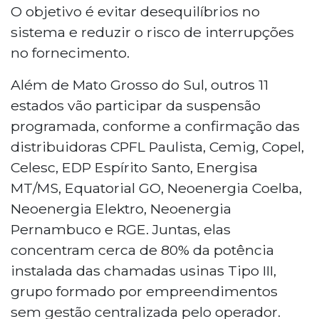
(ONS) acionou pela primeira vez um
O objetivo é evitar desequilíbrios no
plano emergencial para reduzir a geração
sistema e reduzir o risco de interrupções
de energia elétrica no País devido ao
no fornecimento.
excesso de oferta previsto para este
domingo (7), entre 10h e 14h. A medida
Além de Mato Grosso do Sul, outros 11
atinge principalmente pequenas usinas
estados vão participar da suspensão
solares e inclui áreas da Energisa MS. O
programada, conforme a confirmação das
plano, aprovado pela Aneel em
distribuidoras CPFL Paulista, Cemig, Copel,
novembro de 2025, envolve 12
distribuidoras que concentram 80% da
Celesc, EDP Espírito Santo, Energisa
potência instalada das usinas sem gestão
MT/MS, Equatorial GO, Neoenergia Coelba,
centralizada.
Neoenergia Elektro, Neoenergia
Pernambuco e RGE. Juntas, elas
concentram cerca de 80% da potência
instalada das chamadas usinas Tipo III,
grupo formado por empreendimentos
sem gestão centralizada pelo operador.