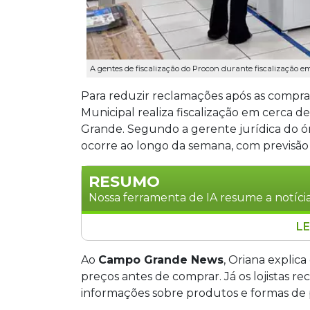
A gentes de fiscalização do Procon durante fiscalização e
Para reduzir reclamações após as compras
Municipal realiza fiscalização em cerca 
Grande. Segundo a gerente jurídica do ór
ocorre ao longo da semana, com previsão 
RESUMO
Nossa ferramenta de IA resume a notícia
LE
O Procon Municipal de Campo Grande r
estabelecimentos comerciais para redu
Ao
Campo Grande News
, Oriana explic
A ação educativa, com encerramento prev
preços antes de comprar. Já os lojistas r
sobre transparência em preços e juros,
informações sobre produtos e formas de 
obrigatória apenas em casos de defeito