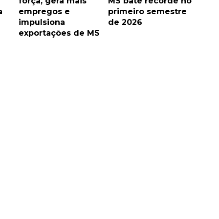
força, gera mais
MS bate recorde no
a
empregos e
primeiro semestre
impulsiona
de 2026
exportações de MS