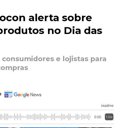
rocon alerta sobre
 produtos no Dia das
 consumidores e lojistas para
 compras
o
readme
1.0x
0:00