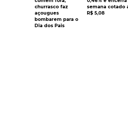
comem fora,
0,46% e encerra
churrasco faz
semana cotado 
açougues
R$ 5,08
bombarem para o
Dia dos Pais