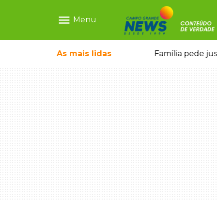
menu
Menu
o pai e morre a caminho do hospital
As mais
lidas
Família pede ju