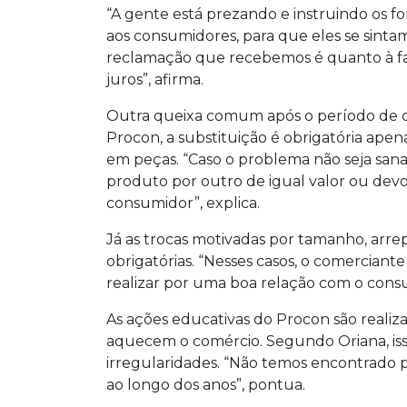
“A gente está prezando e instruindo os 
pelo telefone 156 ou presencialmente 
aos consumidores, para que eles se sinta
reclamação que recebemos é quanto à falt
juros”, afirma.
Outra queixa comum após o período de c
Procon, a substituição é obrigatória apen
em peças. “Caso o problema não seja sana
produto por outro de igual valor ou devolv
consumidor”, explica.
Já as trocas motivadas por tamanho, ar
obrigatórias. “Nesses casos, o comerciant
realizar por uma boa relação com o consu
As ações educativas do Procon são reali
aquecem o comércio. Segundo Oriana, is
irregularidades. “Não temos encontrado p
ao longo dos anos”, pontua.