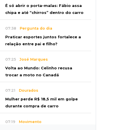
É só abrir o porta-malas: Fábio assa
chipa e até “chirros” dentro do carro
07:38
Pergunta do dia
Praticar esportes juntos fortalece a
relação entre pai e filho?
07:25
José Marques
Volta ao Mundo: Celinho recusa
trocar a moto no Canadá
07:21
Dourados
Mulher perde R$ 18,5 mil em golpe
durante compra de carro
07:19
Movimento