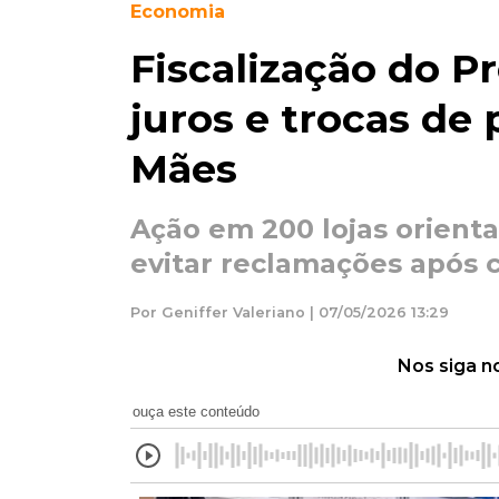
Economia
Fiscalização do P
juros e trocas de
Mães
Ação em 200 lojas orienta
evitar reclamações após
Por Geniffer Valeriano | 07/05/2026 13:29
Nos siga n
ouça este conteúdo