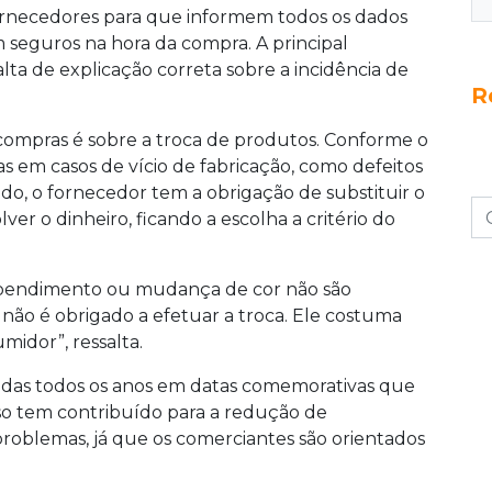
fornecedores para que informem todos os dados
na sede do órgão.
m seguros na hora da compra. A principal
a de explicação correta sobre a incidência de
R
ompras é sobre a troca de produtos. Conforme o
as em casos de vício de fabricação, como defeitos
do, o fornecedor tem a obrigação de substituir o
er o dinheiro, ficando a escolha a critério do
rependimento ou mudança de cor não são
e não é obrigado a efetuar a troca. Ele costuma
midor”, ressalta.
zadas todos os anos em datas comemorativas que
so tem contribuído para a redução de
roblemas, já que os comerciantes são orientados