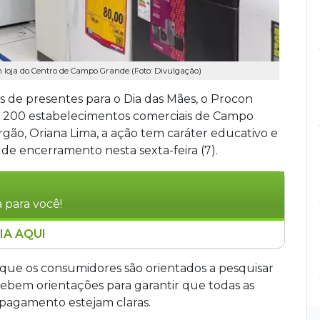
m loja do Centro de Campo Grande (Foto: Divulgação)
 de presentes para o Dia das Mães, o Procon
de 200 estabelecimentos comerciais de Campo
gão, Oriana Lima, a ação tem caráter educativo e
de encerramento nesta sexta-feira (7).
 para você!
IA AQUI
ealiza fiscalização em cerca de 200
zir reclamações após compras do Dia das Mães.
a que os consumidores são orientados a pesquisar
isto para esta sexta-feira, orienta lojistas
ecebem orientações para garantir que todas as
 e consumidores sobre direitos, como troca
pagamento estejam claras.
 de fabricação. Denúncias podem ser feitas