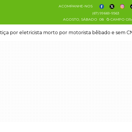
ACOMPANHE-NOS
(67) 99669-9563
AGOSTO, SÁBADO
08
CAMPO GR
stiça por eletricista morto por motorista bêbado e sem 