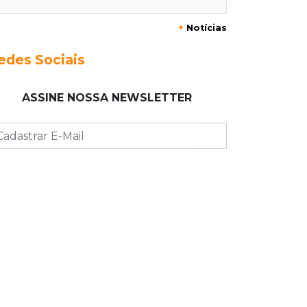
Enquanto mães comem fora,
churrasco faz açougues bombarem
+
Notícias
para o Dia dos Pais
edes Sociais
07:16
Cidades
MS muda regra da conservação e só
ASSINE NOSSA NEWSLETTER
pagará empresas por rodovias sem
buracos
07:10
Agendão
Sábado é dia de Feira das Esposas,
Festival do Sobá e Parada Nerd
07:07
Previsão do tempo
Sábado será de calor intenso e alerta
de vendaval em Mato Grosso do Sul
07:07
Narcotráfico