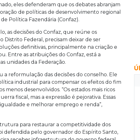
enado, eles defenderam que os debates abranjam
oração de políticas de desenvolvimento regional
e Política Fazendária (Confaz).
lo, as decisões do Confaz, que reúne os
 Distrito Federal, precisam deixar de ser
luções definitivas, principalmente na criação e
u. Entre as atribuições do Confaz, está a
elas unidades da Federação.
Ú
u a reformulação das decisões do conselho. Ele
ica industrial para compensar os efeitos do fim
dos menos desenvolvidos. “Os estados mais ricos
rra fiscal, mas a expressão é pejorativa. Essas
esigualdade e melhorar emprego e renda”,
trutura para restaurar a competitividade dos
oi defendida pelo governador do Espírito Santo,
cisa receber infraestrutura do governo federal