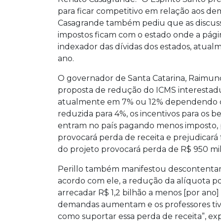
para ficar competitivo em relação aos dem
Casagrande também pediu que as discuss
impostos ficam com o estado onde a págin
indexador das dívidas dos estados, atual
ano.
O governador de Santa Catarina, Raimu
proposta de redução do ICMS interestadua
atualmente em 7% ou 12% dependendo do 
reduzida para 4%, os incentivos para os b
entram no país pagando menos imposto, p
provocará perda de receita e prejudicará
do projeto provocará perda de R$ 950 mil
Perillo também manifestou descontenta
acordo com ele, a redução da alíquota pod
arrecadar R$ 1,2 bilhão a menos [por a
demandas aumentam e os professores tiv
como suportar essa perda de receita”, exp