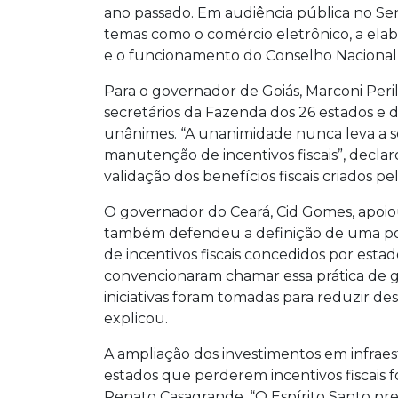
ano passado. Em audiência pública no S
temas como o comércio eletrônico, a elab
e o funcionamento do Conselho Nacional d
Para o governador de Goiás, Marconi Peril
secretários da Fazenda dos 26 estados e do
unânimes. “A unanimidade nunca leva a so
manutenção de incentivos fiscais”, declaro
validação dos benefícios fiscais criados p
O governador do Ceará, Cid Gomes, apoio
também defendeu a definição de uma polít
de incentivos fiscais concedidos por esta
convencionaram chamar essa prática de gue
iniciativas foram tomadas para reduzir d
explicou.
A ampliação dos investimentos em infraes
estados que perderem incentivos fiscais f
Renato Casagrande. “O Espírito Santo pre