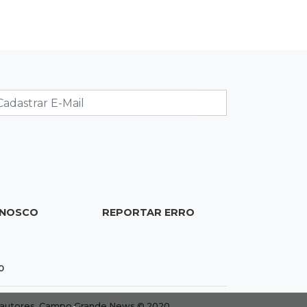
19:37
Cotação
Dólar comercial cai 0,46% e encerra
semana cotado a R$ 5,08
19:18
95º caso
Foragido que se passava por pastor
morre após reagir à abordagem
policial
18:51
Certidão
ONOSCO
REPORTAR ERRO
Em MS, uma criança é registrada sem
o nome do pai a cada 2h
0
18:36
Decisão
Pantanal viaja para Goiás em busca
dos autores. Campo Grande News © 2020.