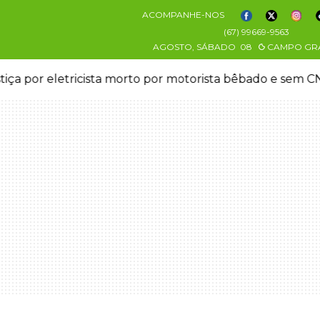
ACOMPANHE-NOS
(67) 99669-9563
AGOSTO, SÁBADO
08
CAMPO GR
stiça por eletricista morto por motorista bêbado e sem 