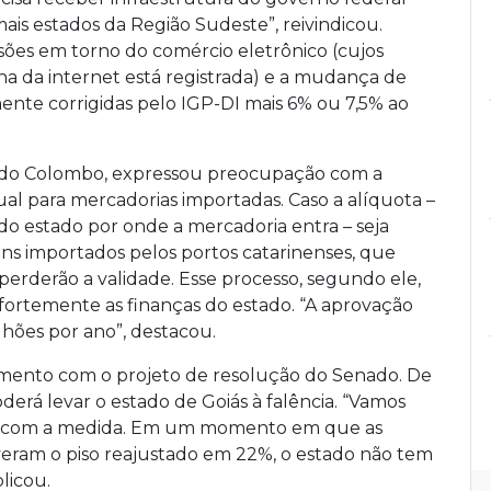
ais estados da Região Sudeste”, reivindicou.
ões em torno do comércio eletrônico (cujos
a da internet está registrada) e a mudança de
mente corrigidas pelo IGP-DI mais 6% ou 7,5% ao
ndo Colombo, expressou preocupação com a
l para mercadorias importadas. Caso a alíquota –
estado por onde a mercadoria entra – seja
ens importados pelos portos catarinenses, que
erderão a validade. Esse processo, segundo ele,
 fortemente as finanças do estado. “A aprovação
hões por ano”, destacou.
mento com o projeto de resolução do Senado. De
erá levar o estado de Goiás à falência. “Vamos
no] com a medida. Em um momento em que as
eram o piso reajustado em 22%, o estado não tem
licou.