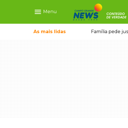
menu
Menu
o pai e morre a caminho do hospital
As mais
lidas
Família pede ju