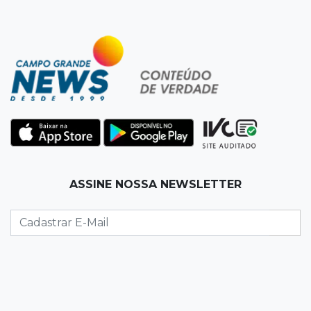
08:10
Artigos
O rebanho dos originais
08:06
De MS para o mundo
Da pele para a tela, tatuadora de Campo
Grande expõe obras na Itália
08:00
Post Patrocinado
ASSINE NOSSA NEWSLETTER
"Bota Fora" da Sofá Inbox reúne quatro
opções com 48% de desconto
07:58
Túnel do tempo
Fonte gigante fez supermercado em 1973 virar
passeio campo-grandense