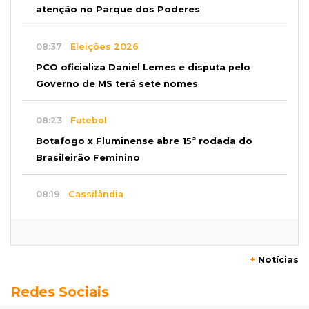
atenção no Parque dos Poderes
08:37
Eleições 2026
PCO oficializa Daniel Lemes e disputa pelo
Governo de MS terá sete nomes
08:23
Futebol
Botafogo x Fluminense abre 15ª rodada do
Brasileirão Feminino
08:19
Cassilândia
Membro do Comando Vermelho é flagrado
vendendo cocaína dentro de hospital
+
Notícias
08:15
Em Pauta
Redes Sociais
Jagunços, jacobinos e batalha política nas
ruas de Corumbá em 1897