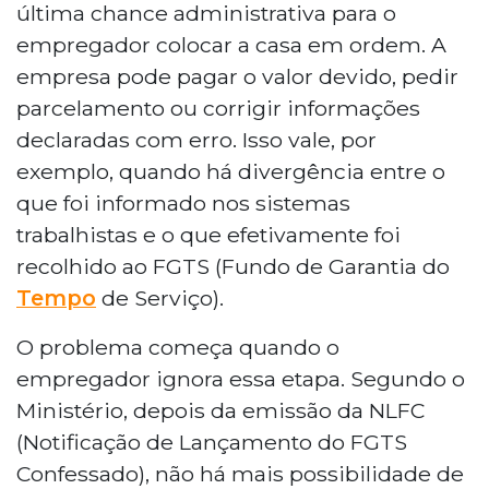
no FGTS Digital que receberam a Notificação
última chance administrativa para o
para Solução de Pendência Trabalhista. O
empregador colocar a casa em ordem. A
documento é uma chance administrativa para
empresa pode pagar o valor devido, pedir
pagar débitos, solicitar parcelamento ou
parcelamento ou corrigir informações
corrigir erros antes da cobrança definitiva. Após
a emissão da notificação seguinte, não é
declaradas com erro. Isso vale, por
possível questionar os valores. O ministério
exemplo, quando há divergência entre o
orienta que as pendências sejam resolvidas o
que foi informado nos sistemas
quanto antes.
trabalhistas e o que efetivamente foi
recolhido ao FGTS (Fundo de Garantia do
Tempo
de Serviço).
O problema começa quando o
empregador ignora essa etapa. Segundo o
Ministério, depois da emissão da NLFC
(Notificação de Lançamento do FGTS
Confessado), não há mais possibilidade de