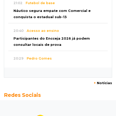
21:02
Futebol de base
Náutico segura empate com Comercial e
conquista o estadual sub-13
20:40
Acesso ao ensino
Participantes do Encceja 2026 já podem
consultar locais de prova
20:29
Pedro Gomes
Jovem morre baleado e suspeita envolve
disputa entre facções rivais
+
Notícias
20:01
Futebol feminino
Redes Sociais
Pantanal treina em Goiânia antes de jogo que
vale acesso inédito à Série A2
19:44
Campeonato Brasileiro