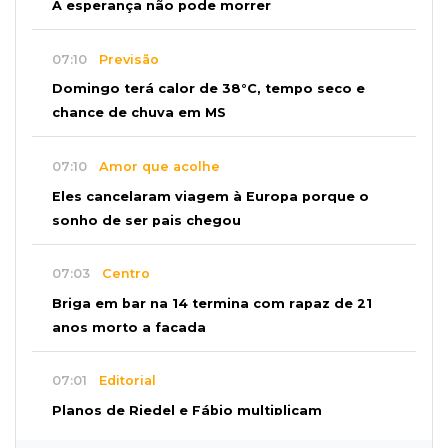
A esperança não pode morrer
07:10
Previsão
Domingo terá calor de 38°C, tempo seco e
chance de chuva em MS
07:10
Amor que acolhe
Eles cancelaram viagem à Europa porque o
sonho de ser pais chegou
07:03
Centro
Briga em bar na 14 termina com rapaz de 21
anos morto a facada
07:01
Editorial
Planos de Riedel e Fábio multiplicam
promessas, mas deixam a conta para depois