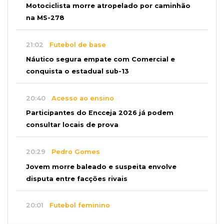
Motociclista morre atropelado por caminhão
na MS-278
21:02
Futebol de base
Náutico segura empate com Comercial e
conquista o estadual sub-13
20:40
Acesso ao ensino
Participantes do Encceja 2026 já podem
consultar locais de prova
20:29
Pedro Gomes
Jovem morre baleado e suspeita envolve
disputa entre facções rivais
20:01
Futebol feminino
Pantanal treina em Goiânia antes de jogo que