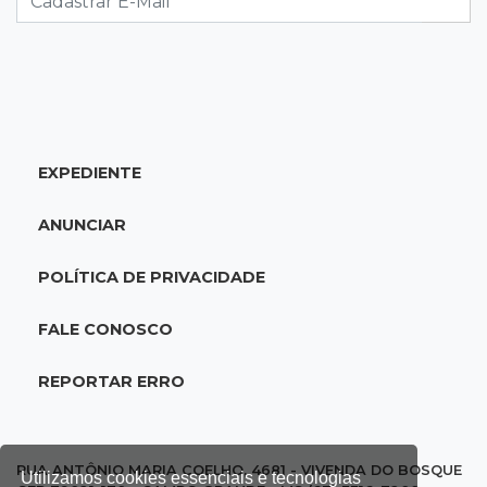
18:28
Concurso 3.042
Mega-Sena sorteia neste domingo prêmio
acumulado em R$ 165 milhões
EXPEDIENTE
18:05
Energia renovável
Produção de biodiesel cresce 32% em MS e
ANUNCIAR
supera 31 milhões de litros
POLÍTICA DE PRIVACIDADE
17:44
100º caso
Suspeito de roubo morre ao reagir à
FALE CONOSCO
abordagem policial no Noroeste
REPORTAR ERRO
17:21
Brasileirão feminino
Palmeiras empata fora de casa e Bahia vence
com dois gols de Raquel
RUA ANTÔNIO MARIA COELHO, 4681 - VIVENDA DO BOSQUE
Utilizamos cookies essenciais e tecnologias